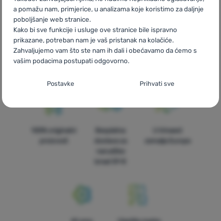
a pomažu nam, primjerice, u analizama koje koristimo za daljnje
poboljšanje web stranice.
Kako bi sve funkcije i usluge ove stranice bile ispravno
prikazane, potreban nam je vaš pristanak na kolačiće.
Brza dostava
Najveći izbor
Savjetujemo
Zahvaljujemo vam što ste nam ih dali i obećavamo da ćemo s
turističke
vas online i
vašim podacima postupati odgovorno.
opreme!
telefonom
Postavljanje suglasnosti s kategorijama
Postavke
Prihvati sve
kolačića
Neophodno
Neophodno
-
Naša web stranica ne bi ispravno funkcionirala
bez potrebnih kolačića.
.
100% originalni
Besplatna
U trinaest
UVIJEK AKTIVAN
proizvodi
dostava za
zemalja Europe
narudžbe
Neophodni kolačići omogućuju pravilan rad naše web stranice.
iznad 59 €
Preferencijalne i proširene funkcije
Preferencijalne i proširene funkcije
-
Zahvaljujući ovim
Te osnovne funkcije uključuju, na primjer, kibernetičku zaštitu
kolačićima, naša web stranica pamti Vaše postavke.
.
stranice, ispravan prikaz stranice ili prikaz prozorića kolačića.
Odobreno
Više informacija
Zahvaljujući ovim kolačićima korištenjem neše web stranice