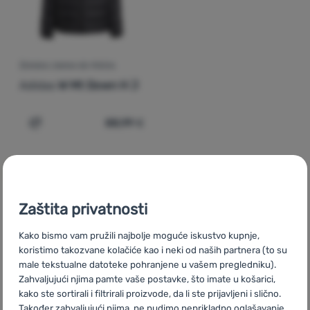
Prijava /
registracija
ŽENSKA JAKNA OD PERJA
Adidas
W Mt Down H J
88,99
€
Dodati 'Ženska jakna od perja Adidas W Mt Down H J' za
Zaštita privatnosti
CZ
Dámské bundy Adidas
SK
Dámske bundy Adidas
HU
Kako bismo vam pružili najbolje moguće iskustvo kupnje,
Adidas Női kabátok
RO
Geci pentru femei Adidas
UA
Жіночі
koristimo takozvane kolačiće kao i neki od naših partnera (to su
куртки Adidas
BG
Дамски якета Adidas
PL
Kurtki damskie
male tekstualne datoteke pohranjene u vašem pregledniku).
Adidas
IT
Giacche donna Adidas
ES
Chaquetas mujer Adidas
Zahvaljujući njima pamte vaše postavke, što imate u košarici,
FR
Vestes femme Adidas
AT
Damenjacken Adidas
DE
kako ste sortirali i filtrirali proizvode, da li ste prijavljeni i slično.
Damenjacken Adidas
CH
Damenjacken Adidas
Također zahvaljujući njima, ne nudimo neprikladno oglašavanje,