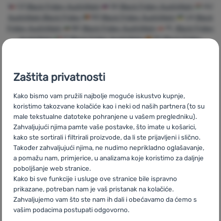
CZ
Black Friday AustriAlpin
SK
Black Friday AustriAlpin
HU
AustriAlpin Black Friday
RO
Black Friday AustriAlpin
UA
Black
Prijava /
Friday AustriAlpin
BG
Black Friday AustriAlpin
PL
Black Friday
registracija
AustriAlpin
IT
Black Friday AustriAlpin
ES
Black Friday
AustriAlpin
FR
Black Friday AustriAlpin
AT
Black Friday
AustriAlpin
DE
Black Friday AustriAlpin
CH
Black Friday
AustriAlpin
Zaštita privatnosti
Kako bismo vam pružili najbolje moguće iskustvo kupnje,
koristimo takozvane kolačiće kao i neki od naših partnera (to su
male tekstualne datoteke pohranjene u vašem pregledniku).
Zahvaljujući njima pamte vaše postavke, što imate u košarici,
Brza dostava
Najveći izbor
Savjetujemo
kako ste sortirali i filtrirali proizvode, da li ste prijavljeni i slično.
turističke
vas online i
Također zahvaljujući njima, ne nudimo neprikladno oglašavanje,
opreme!
telefonom
a pomažu nam, primjerice, u analizama koje koristimo za daljnje
poboljšanje web stranice.
Kako bi sve funkcije i usluge ove stranice bile ispravno
prikazane, potreban nam je vaš pristanak na kolačiće.
Zahvaljujemo vam što ste nam ih dali i obećavamo da ćemo s
100% originalni
Besplatna
U trinaest
vašim podacima postupati odgovorno.
proizvodi
dostava za
zemalja Europe