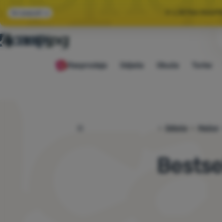
🌞 LJETNA RASP
Svi popusti
🤫 −1
Rasprodaja
Odjeća
Obuća
Torbe
🌞 LJETNA RASP
4camping.hr
Odjeća
Majice
Bestsel