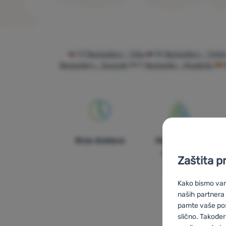
Proizvodi
CZ
Bestsellery - Trika
SK
Bestsellery - Tričk
Bestsellery - Koszulki
IT
Bestseller - Magliette
Brza dostava
Najveći izbor
turističke
Zaštita p
opreme!
Kako bismo vam 
naših partnera
pamte vaše posta
slično. Također