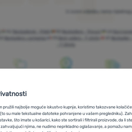
U ovom odjeljku nema nijednog 
á
HU
Bestsellerek - Pólók
RO
Bestsellere - Tricouri
UA
Бестселе
ES
Bestsellers: camisetas
FR
Best-sellers - T-shirts
AT
Bestseller 
- T-Shirts
Savjetujemo
100% originalni
Besplatna
vas online i
proizvodi
dostava za
rivatnosti
telefonom
narudžbe iznad
59 €
pružili najbolje moguće iskustvo kupnje, koristimo takozvane kolačiće 
 (to su male tekstualne datoteke pohranjene u vašem pregledniku). Zah
vke, što imate u košarici, kako ste sortirali i filtrirali proizvode, da li ste 
 zahvaljujući njima, ne nudimo neprikladno oglašavanje, a pomažu nam, 