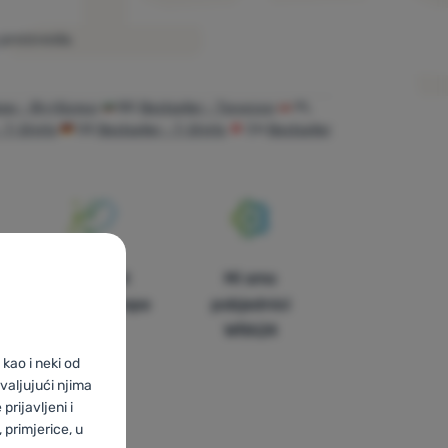
proizvoda.
ри - Футболки
BG
Bestseller - Тениски
PL
- T-Shirts
DE
Bestseller - T-Shirts
CH
Bestseller
U trinaest
Mi smo
zemalja Europe
pobjednici
WRA24
kao i neki od
valjujući njima
prijavljeni i
primjerice, u