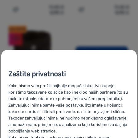
11,45
€
11,45
€
5,90
€
5,90
€
Dodati 'Šal High Point Tau Scarf' za usporedbu
Dodati 'Šal High Point Tau
kod: OUT10
-18
%
Zaštita privatnosti
Kako bismo vam pružili najbolje moguće iskustvo kupnje,
koristimo takozvane kolačiće kao i neki od naših partnera (to su
ŠAL
Recenzije kupaca
male tekstualne datoteke pohranjene u vašem pregledniku).
Zahvaljujući njima pamte vaše postavke, što imate u košarici,
kako ste sortirali i filtrirali proizvode, da li ste prijavljeni i slično.
Progress
D TS NECK
Također zahvaljujući njima, ne nudimo neprikladno oglašavanje,
a pomažu nam, primjerice, u analizama koje koristimo za daljnje
9KO
poboljšanje web stranice.
Kako bi sve funkcije i usluge ove stranice bile ispravno