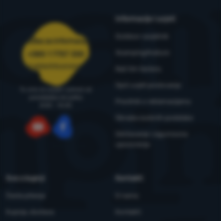
Informacije i uvjeti
Outdoor savjetnik
Služba za informacije
4camping4nature
+385 1 7757 330
narudzbe@4camping.hr
Naš tim testera
Opći uvjeti poslovanja
Tu smo za savjet i pomoć od
ponedjeljka do petka
Pravilnik o reklamacijama
8:00 - 15:00
Obrada osobnih podataka
Održavanje i sigurnosna
YouTube
Facebook
upozorenja
Sve o kupnji
Kontakti
Česta pitanja
O nama
Kupnja, dostava
Kontakti