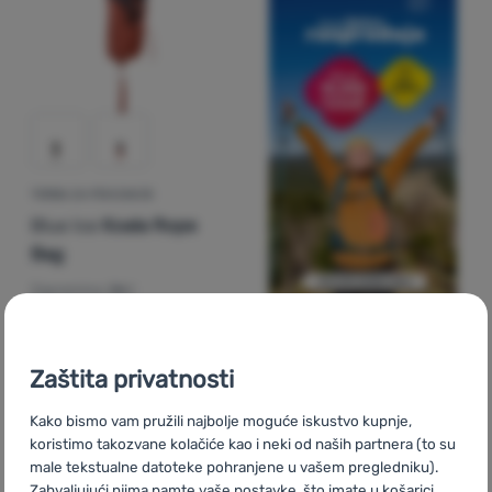
TORBA ZA PENJANJE
Blue Ice
Koala Rope
Bag
Zapremina:
26 l
47,99
€
Dodati 'Torba za penjanje Blue Ice Koala Rope Bag' za u
Zaštita privatnosti
Kako bismo vam pružili najbolje moguće iskustvo kupnje,
koristimo takozvane kolačiće kao i neki od naših partnera (to su
male tekstualne datoteke pohranjene u vašem pregledniku).
Zahvaljujući njima pamte vaše postavke, što imate u košarici,