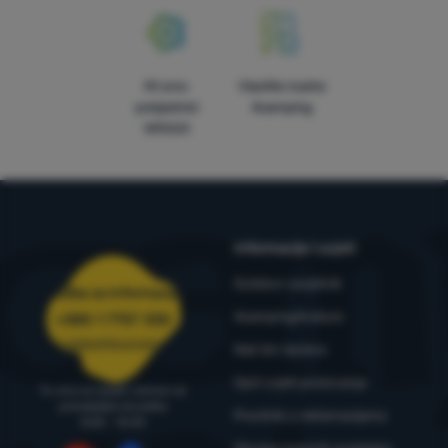
Mi smo
Vlastite marke
pobjednici
4camping
WRA24
Informacije i uvjeti
Outdoor savjetnik
Služba za informacije
4camping4nature
+385 1 7757 330
narudzbe@4camping.hr
Naš tim testera
Opći uvjeti poslovanja
Tu smo za savjet i pomoć od
ponedjeljka do petka
Pravilnik o reklamacijama
8:00 - 15:00