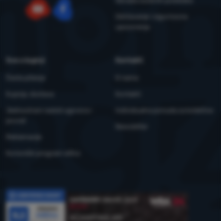
Obrada osobnih podataka
Održavanje i sigurnosna
YouTube
Facebook
upozorenja
Sve o kupnji
Kontakti
Česta pitanja
O nama
Kupnja, dostava
Kontakti
Jednostrani raskid ugovora i
Individualna ponuda za kolektive
povrat
Newsletter
Reklamacije
Korisnički program eXtra
Recenzije