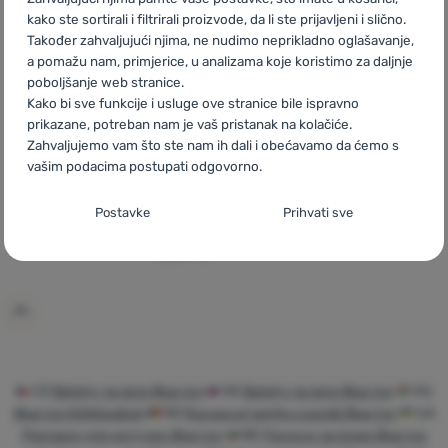
kako ste sortirali i filtrirali proizvode, da li ste prijavljeni i slično.
Također zahvaljujući njima, ne nudimo neprikladno oglašavanje,
a pomažu nam, primjerice, u analizama koje koristimo za daljnje
poboljšanje web stranice.
Kako bi sve funkcije i usluge ove stranice bile ispravno
prikazane, potreban nam je vaš pristanak na kolačiće.
RUKSAK ZA PENJANJE
Zahvaljujemo vam što ste nam ih dali i obećavamo da ćemo s
Blue Ice
Octopus 35l
vašim podacima postupati odgovorno.
Zapremina:
35 l
Postavljanje suglasnosti s kategorijama
Postavke
Prihvati sve
kolačića
122,99
€
119,99
€
Dodati 'Ruksak za penjanje Blue Ice Octopus 35l' za usp
Neophodno
Neophodno
-
Naša web stranica ne bi ispravno funkcionirala
bez potrebnih kolačića.
.
UVIJEK AKTIVAN
Neophodni kolačići omogućuju pravilan rad naše web stranice.
Preferencijalne i proširene funkcije
Preferencijalne i proširene funkcije
-
Zahvaljujući ovim
Te osnovne funkcije uključuju, na primjer, kibernetičku zaštitu
CZ
Batohy na lano Blue Ice
SK
Batohy na lano Blue Ice
HU
kolačićima, naša web stranica pamti Vaše postavke.
.
stranice, ispravan prikaz stranice ili prikaz prozorića kolačića.
Blue Ice Kötélzsákok
RO
Rucsacuri pentru coardă Blue Ice
UA
Odobreno
Više informacija
Рюкзаки для мотузок Blue Ice
BG
Раници за въже Blue Ice