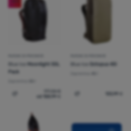
-10
%
Prijava /
registracija
RUKSAK ZA PENJANJE
RUKSAK ZA PENJANJE
Blue Ice
Moonlight 55L
Blue Ice
Octopus 45l
Pack
Zapremina:
45 l
Zapremina:
55 l
177,34
€
133,99
€
od 158,99
€
Dodati 'Ruksak za penjanje Blue Ice Moonlight 55L Pack
Dodati 'Ruksak za penjanj