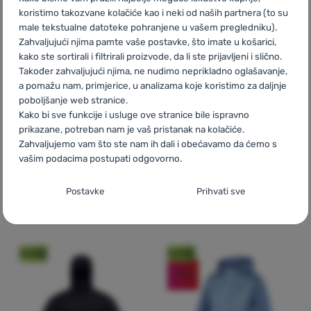
koristimo takozvane kolačiće kao i neki od naših partnera (to su
male tekstualne datoteke pohranjene u vašem pregledniku).
Zahvaljujući njima pamte vaše postavke, što imate u košarici,
kako ste sortirali i filtrirali proizvode, da li ste prijavljeni i slično.
Također zahvaljujući njima, ne nudimo neprikladno oglašavanje,
a pomažu nam, primjerice, u analizama koje koristimo za daljnje
poboljšanje web stranice.
Kako bi sve funkcije i usluge ove stranice bile ispravno
MUŠKA DUKSERICA
ŽENSKA FUNKCIONALNA
prikazane, potreban nam je vaš pristanak na kolačiće.
DUKSERICA
Norrona
senja Alpha90
Zahvaljujemo vam što ste nam ih dali i obećavamo da ćemo s
Norrona
falketind
Hood
vašim podacima postupati odgovorno.
warm1 Hood
Postavljanje suglasnosti s kategorijama
Postavke
Prihvati sve
kolačića
269,99
€
123,99
€
Dodati 'Muška dukserica Norrona senja Alpha90 Hood' z
Dodati 'Ženska funkcional
Neophodno
Neophodno
-
Naša web stranica ne bi ispravno funkcionirala
bez potrebnih kolačića.
.
Noviteti
Noviteti
UVIJEK AKTIVAN
-21
%
Neophodni kolačići omogućuju pravilan rad naše web stranice.
Preferencijalne i proširene funkcije
Preferencijalne i proširene funkcije
-
Zahvaljujući ovim
Te osnovne funkcije uključuju, na primjer, kibernetičku zaštitu