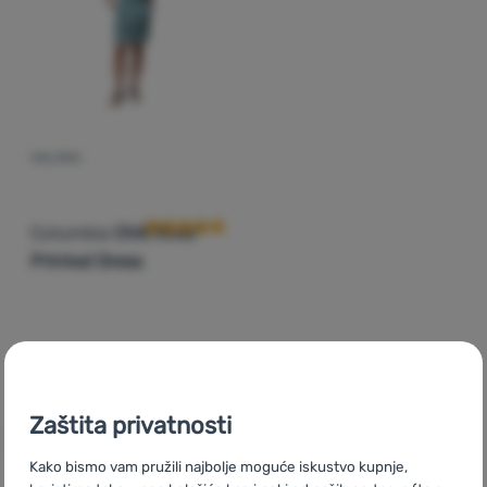
Prijava /
registracija
HALJINA
Recenzije kupaca
Columbia
Chill River™
Printed Dress
52,99
€
Dodati 'Haljina Columbia Chill River™ Printed Dress' za 
Zaštita privatnosti
Kako bismo vam pružili najbolje moguće iskustvo kupnje,