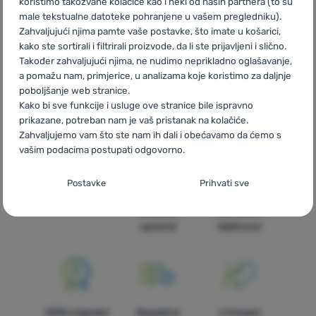
koristimo takozvane kolačiće kao i neki od naših partnera (to su
male tekstualne datoteke pohranjene u vašem pregledniku).
CZ
Sukně a šaty Columbia
SK
Sukne a šaty Columbia
HU
Zahvaljujući njima pamte vaše postavke, što imate u košarici,
Columbia Ruhák és szoknyák
RO
Rochii și fuste Columbia
UA
kako ste sortirali i filtrirali proizvode, da li ste prijavljeni i slično.
Спідниці та сукні Columbia
BG
Поли и рокли Columbia
PL
Također zahvaljujući njima, ne nudimo neprikladno oglašavanje,
Spódnice i sukienki Columbia
IT
Gonne e vestiti Columbia
ES
a pomažu nam, primjerice, u analizama koje koristimo za daljnje
Vestidos y faldas Columbia
FR
Jupes et robes Columbia
AT
poboljšanje web stranice.
Röcke & Kleider Columbia
DE
Röcke & Kleider Columbia
CH
Kako bi sve funkcije i usluge ove stranice bile ispravno
Röcke & Kleider Columbia
prikazane, potreban nam je vaš pristanak na kolačiće.
Zahvaljujemo vam što ste nam ih dali i obećavamo da ćemo s
vašim podacima postupati odgovorno.
Postavljanje suglasnosti s kategorijama
Postavke
Prihvati sve
kolačića
Brza dostava
Najveći izbor
Savjetujemo
turističke
vas online i
Neophodno
Neophodno
-
Naša web stranica ne bi ispravno funkcionirala
opreme!
telefonom
bez potrebnih kolačića.
.
UVIJEK AKTIVAN
Neophodni kolačići omogućuju pravilan rad naše web stranice.
Preferencijalne i proširene funkcije
Preferencijalne i proširene funkcije
-
Zahvaljujući ovim
Te osnovne funkcije uključuju, na primjer, kibernetičku zaštitu
100% originalni
Besplatna
U trinaest