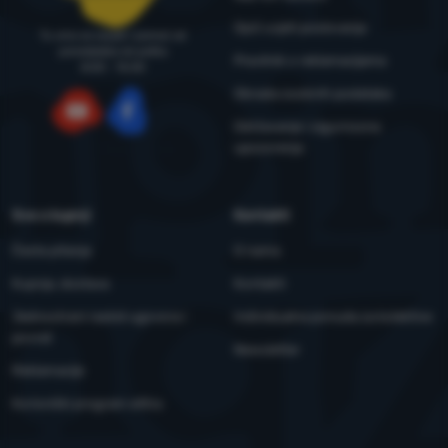
Opći uvjeti poslovanja
Tu smo za savjet i pomoć od
ponedjeljka do petka
Pravilnik o reklamacijama
8:00 - 15:00
Obrada osobnih podataka
Održavanje i sigurnosna
YouTube
Facebook
upozorenja
Sve o kupnji
Kontakti
Česta pitanja
O nama
Kupnja, dostava
Kontakti
Jednostrani raskid ugovora i
Individualna ponuda za kolektive
povrat
Newsletter
Reklamacije
Korisnički program eXtra