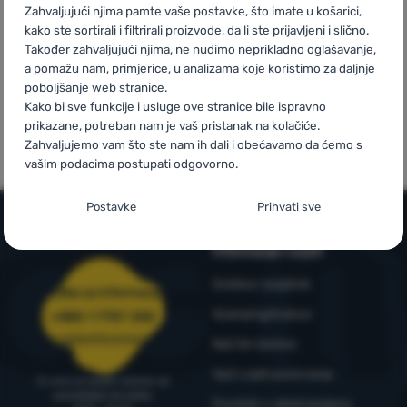
Zahvaljujući njima pamte vaše postavke, što imate u košarici,
kako ste sortirali i filtrirali proizvode, da li ste prijavljeni i slično.
Prijava /
Također zahvaljujući njima, ne nudimo neprikladno oglašavanje,
registracija
a pomažu nam, primjerice, u analizama koje koristimo za daljnje
poboljšanje web stranice.
Mi smo
Vlastite marke
Kako bi sve funkcije i usluge ove stranice bile ispravno
pobjednici
4camping
prikazane, potreban nam je vaš pristanak na kolačiće.
WRA24
Zahvaljujemo vam što ste nam ih dali i obećavamo da ćemo s
vašim podacima postupati odgovorno.
Postavljanje suglasnosti s kategorijama
Postavke
Prihvati sve
kolačića
Informacije i uvjeti
Neophodno
Neophodno
-
Naša web stranica ne bi ispravno funkcionirala
bez potrebnih kolačića.
.
Outdoor savjetnik
Služba za informacije
UVIJEK AKTIVAN
4camping4nature
+385 1 7757 330
narudzbe@4camping.hr
Neophodni kolačići omogućuju pravilan rad naše web stranice.
Naš tim testera
Preferencijalne i proširene funkcije
Preferencijalne i proširene funkcije
-
Zahvaljujući ovim
Te osnovne funkcije uključuju, na primjer, kibernetičku zaštitu
Opći uvjeti poslovanja
kolačićima, naša web stranica pamti Vaše postavke.
.
stranice, ispravan prikaz stranice ili prikaz prozorića kolačića.
Tu smo za savjet i pomoć od
Odobreno
ponedjeljka do petka
Više informacija
Pravilnik o reklamacijama