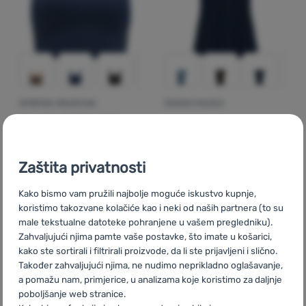
SPORTSKI GRUDNJAK
ŽENSKA MAJICA
Recenzije kup
Dare 2b
Refresh Crop
Tank
Dare 2b
Vigilant Tee
Materijal za odjeću:
Elastin /
Zaštita privatnosti
Recyklovaný polyester
Kako bismo vam pružili najbolje moguće iskustvo kupnje,
koristimo takozvane kolačiće kao i neki od naših partnera (to su
Materijal za odjeću:
Elastin /
male tekstualne datoteke pohranjene u vašem pregledniku).
Poliester
Zahvaljujući njima pamte vaše postavke, što imate u košarici,
kako ste sortirali i filtrirali proizvode, da li ste prijavljeni i slično.
24,99
€
11,99
€
Također zahvaljujući njima, ne nudimo neprikladno oglašavanje,
18,99
€
Dodati 'Sportski grudnjak Dare 2b Refresh Crop Tank' z
Dodati 'Ženska majica Dar
a pomažu nam, primjerice, u analizama koje koristimo za daljnje
poboljšanje web stranice.