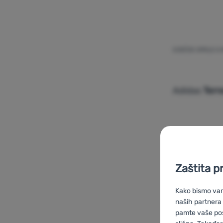
DJEČJE CIPELE S
Adidas
Terr
Dodati 'Dj
Zaštita p
Kako bismo vam 
naših partnera
-27
%
pamte vaše posta