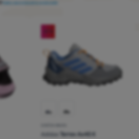
i
Kako razvrstavamo proizvode
-27
%
DJEČJA OBUĆA
cenzije kupaca
Adidas
Terrex Ax4S K