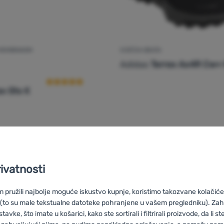
 MEMBRANOM
DJEČJA OBUĆA
Recenzije kupaca
Adidas
Terrex Ax4R Cw+ 
ex Gtx K
99,00
€
68,99
€
ečje cipele s membranom Adidas Terrex Gtx K' za usporedbu
Dodati 'Dječja obuća Adid
rivatnosti
pružili najbolje moguće iskustvo kupnje, koristimo takozvane kolačiće 
 (to su male tekstualne datoteke pohranjene u vašem pregledniku). Zah
vke, što imate u košarici, kako ste sortirali i filtrirali proizvode, da li ste 