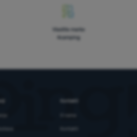
Vlastite marke
4camping
nji
Kontakti
anja
O nama
ostava
Kontakti