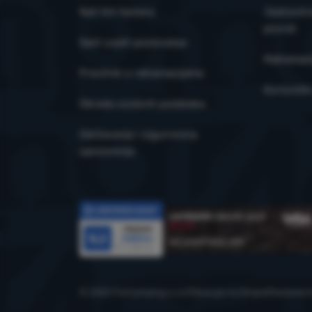
Naš tim testera
Jednostra
povrat
Opći uvjeti poslovanja
Reklamaci
Pravilnik o reklamacijama
Korisničk
Obrada osobnih podataka
Održavanje i sigurnosna
upozorenja
Recenzije
© 2026 ForCamping s.r.o.
prikazuje na
Shopio
Postavke k