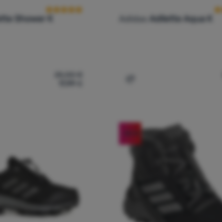
ette Shower K
Adidas
Adilette Aqua K
25,00
€
17,99
€
ečje papuče Adidas Adilette Shower K' za usporedbu
Dodati 'Dječje papuče Adi
-30
%