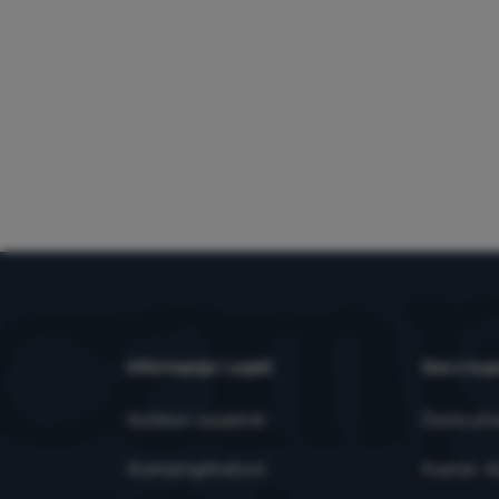
Informacije i uvjeti
Sve o kup
Outdoor savjetnik
Česta pit
4camping4nature
Kupnja, d