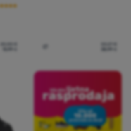
20,00
€
53,27
€
13,99
€
38,99
€
das Adilette Aqua K' za usporedbu
Dodati 'Dječja obuća Adidas Terrex Ax4S 