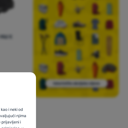
Mid K
86,83
€
60,99
€
as Terrex Ax4R Cw+ Mid K' za usporedbu
kao i neki od
valjujući njima
prijavljeni i