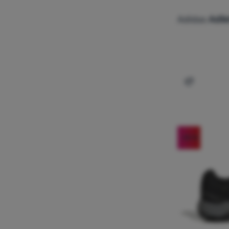
Adidas
Adil
Dodati 'Dj
-30
%