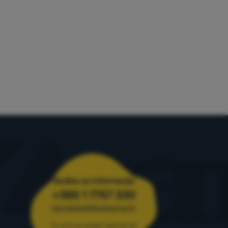
Služba za informacije
+385 1 7757 330
narudzbe@4camping.hr
Tu smo za savjet i pomoć od