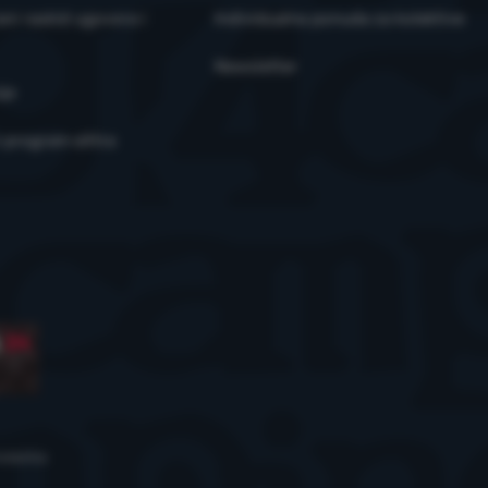
ni raskid ugovora i
Individualna ponuda za kolektive
Newsletter
je
i program eXtra
olačića