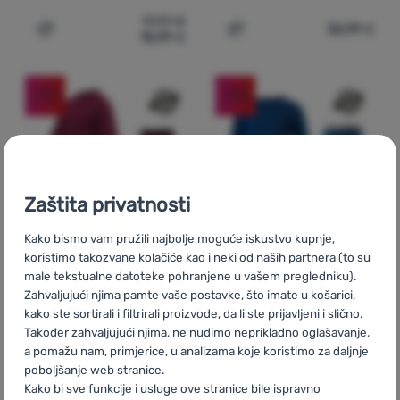
17,99
€
32,99
€
15,99
€
Dodati 'Dječje tople čarape Sensor Slope Merino' za usp
Dodati 'Dječji funkcionaln
-19
%
-19
%
Zaštita privatnosti
Kako bismo vam pružili najbolje moguće iskustvo kupnje,
koristimo takozvane kolačiće kao i neki od naših partnera (to su
male tekstualne datoteke pohranjene u vašem pregledniku).
DJEČJE FUNKCIONALNO DONJE
Recenzije kupaca
Zahvaljujući njima pamte vaše postavke, što imate u košarici,
RUBLJE
DJEČJE FUNKCIONALNO DONJE
Recenzije kup
kako ste sortirali i filtrirali proizvode, da li ste prijavljeni i slično.
RUBLJE
Također zahvaljujući njima, ne nudimo neprikladno oglašavanje,
Sensor
Merino Active
a pomažu nam, primjerice, u analizama koje koristimo za daljnje
Sensor
Merino Air Set
Set
poboljšanje web stranice.
Kako bi sve funkcije i usluge ove stranice bile ispravno
triko+spodky