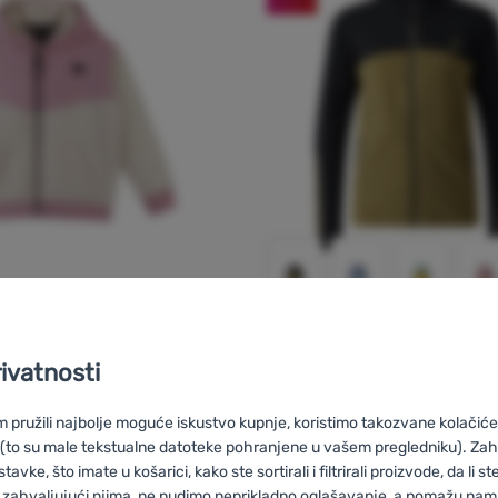
A
ta 2023
DJEČJA FUNKCIONALNA DUKSERICA
Re
rivatnosti
Dare 2b
Thriving IV Core
pružili najbolje moguće iskustvo kupnje, koristimo takozvane kolačiće 
Stretch
 (to su male tekstualne datoteke pohranjene u vašem pregledniku). Zah
vke, što imate u košarici, kako ste sortirali i filtrirali proizvode, da li ste 
 zahvaljujući njima, ne nudimo neprikladno oglašavanje, a pomažu nam, 