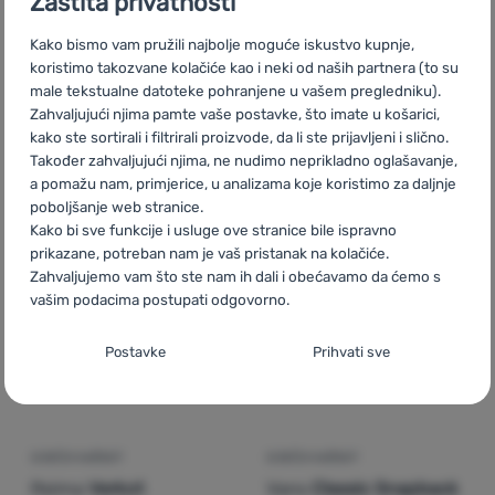
Zaštita privatnosti
DJEČJI KAČKET
DJEČJI KAČKET
Kako bismo vam pružili najbolje moguće iskustvo kupnje,
Buff
Desert Cap Kids
Vans
Drop V Logo
koristimo takozvane kolačiće kao i neki od naših partnera (to su
Snapback
male tekstualne datoteke pohranjene u vašem pregledniku).
Zahvaljujući njima pamte vaše postavke, što imate u košarici,
kako ste sortirali i filtrirali proizvode, da li ste prijavljeni i slično.
26,59
€
28,00
€
20,99
€
21,99
€
Također zahvaljujući njima, ne nudimo neprikladno oglašavanje,
Dodati 'Dječji kačket Buff Desert Cap Kids' za usporedbu
Dodati 'Dječji kačket Van
a pomažu nam, primjerice, u analizama koje koristimo za daljnje
poboljšanje web stranice.
Kako bi sve funkcije i usluge ove stranice bile ispravno
-21
%
-29
%
prikazane, potreban nam je vaš pristanak na kolačiće.
Zahvaljujemo vam što ste nam ih dali i obećavamo da ćemo s
vašim podacima postupati odgovorno.
Postavljanje suglasnosti s kategorijama
Postavke
Prihvati sve
kolačića
Neophodno
Neophodno
-
Naša web stranica ne bi ispravno funkcionirala
bez potrebnih kolačića.
.
UVIJEK AKTIVAN
DJEČJI KAČKET
DJEČJI KAČKET
Reima
Verkot
Vans
Classic Snapback