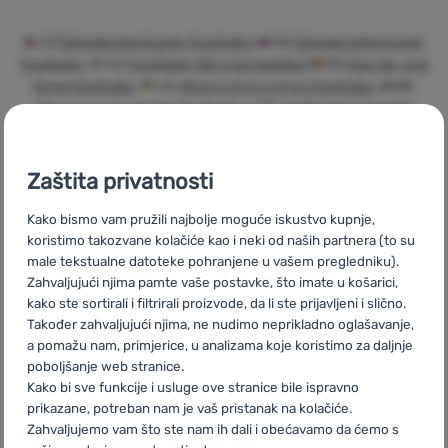
CZ
Dámské letní bundy DucKsday
SK
Dámske letné bundy
Prijava /
DucKsday
HU
DucKsday Női nyári kabátok
RO
Geci de vară
registracija
femei DucKsday
UA
Жіночі літні куртки DucKsday
BG
Дамски летни якета DucKsday
PL
Kurtki letnie damskie
DucKsday
IT
Giacche estive donna DucKsday
ES
Verano
DucKsday
FR
Vestes d'été femme DucKsday
AT
Damen-
Sommerjacken DucKsday
DE
Damen-Sommerjacken DucKsday
Zaštita privatnosti
CH
Damen-Sommerjacken DucKsday
Kako bismo vam pružili najbolje moguće iskustvo kupnje,
koristimo takozvane kolačiće kao i neki od naših partnera (to su
male tekstualne datoteke pohranjene u vašem pregledniku).
Zahvaljujući njima pamte vaše postavke, što imate u košarici,
kako ste sortirali i filtrirali proizvode, da li ste prijavljeni i slično.
Brza dostava
Najveći izbor
Savjetujemo
Također zahvaljujući njima, ne nudimo neprikladno oglašavanje,
turističke
vas online i
a pomažu nam, primjerice, u analizama koje koristimo za daljnje
opreme!
telefonom
poboljšanje web stranice.
Kako bi sve funkcije i usluge ove stranice bile ispravno
prikazane, potreban nam je vaš pristanak na kolačiće.
Zahvaljujemo vam što ste nam ih dali i obećavamo da ćemo s