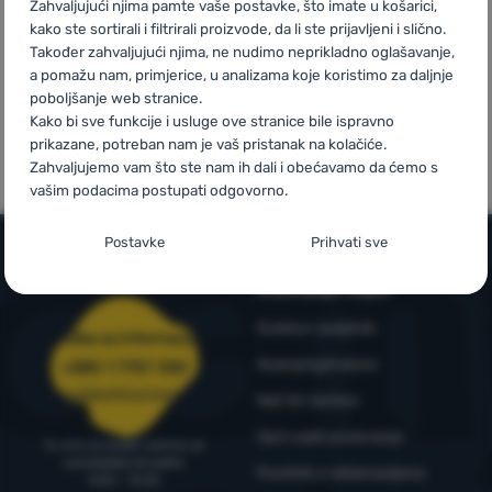
Zahvaljujući njima pamte vaše postavke, što imate u košarici,
kako ste sortirali i filtrirali proizvode, da li ste prijavljeni i slično.
Prijava /
Također zahvaljujući njima, ne nudimo neprikladno oglašavanje,
a pomažu nam, primjerice, u analizama koje koristimo za daljnje
registracija
poboljšanje web stranice.
Mi smo
Vlastite marke
Kako bi sve funkcije i usluge ove stranice bile ispravno
pobjednici
4camping
prikazane, potreban nam je vaš pristanak na kolačiće.
WRA24
Zahvaljujemo vam što ste nam ih dali i obećavamo da ćemo s
vašim podacima postupati odgovorno.
Postavljanje suglasnosti s kategorijama
Postavke
Prihvati sve
kolačića
Informacije i uvjeti
Neophodno
Neophodno
-
Naša web stranica ne bi ispravno funkcionirala
bez potrebnih kolačića.
.
Outdoor savjetnik
Služba za informacije
UVIJEK AKTIVAN
4camping4nature
+385 1 7757 330
narudzbe@4camping.hr
Naš tim testera
Neophodni kolačići omogućuju pravilan rad naše web stranice.
Preferencijalne i proširene funkcije
Preferencijalne i proširene funkcije
-
Zahvaljujući ovim
Te osnovne funkcije uključuju, na primjer, kibernetičku zaštitu
Opći uvjeti poslovanja
Tu smo za savjet i pomoć od
kolačićima, naša web stranica pamti Vaše postavke.
.
stranice, ispravan prikaz stranice ili prikaz prozorića kolačića.
ponedjeljka do petka
Odobreno
Pravilnik o reklamacijama
Više informacija
8:00 - 15:00