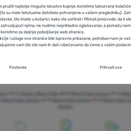
ghee 32
pružili najbolje moguće iskustvo kupnje, koristimo takozvane kolačiće 
 (to su male tekstualne datoteke pohranjene u vašem pregledniku). Zah
vke, što imate u košarici, kako ste sortirali i filtrirali proizvode, da li ste 
212,83
€
 zahvaljujući njima, ne nudimo neprikladno oglašavanje, a pomažu nam, 
155,64
€
ksak za turno skijanje Gregory Targhee 32' za usporedbu
koristimo za daljnje poboljšanje web stranice.
kcije i usluge ove stranice bile ispravno prikazane, potreban nam je vaš
aljujemo vam što ste nam ih dali i obećavamo da ćemo s vašim podaci
je suglasnosti s kategorijama kolačića
Postavke
Prihvati sve
o
aša web stranica ne bi ispravno funkcionirala bez potrebnih kolačića.
.
IVAN
egory
HU
Gregory Black Friday
RO
Black Friday Gregory
UA
Blac
čići omogućuju pravilan rad naše web stranice. Te osnovne funkcije uk
S
Black Friday Gregory
FR
Black Friday Gregory
AT
Black Friday G
jalne i proširene funkcije
 i proširene funkcije
-
Zahvaljujući ovim kolačićima, naša web stranica
tičku zaštitu stranice, ispravan prikaz stranice ili prikaz prozorića kolač
Gregory