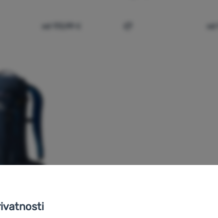
od 172,99
€
od
nski ruksak Gregory Jade 33' za usporedbu
Dodati 'Ženski ruksak Gre
rivatnosti
 SKIJANJE