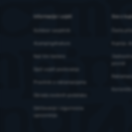
Informacije i uvjeti
Sve o kup
Outdoor savjetnik
Česta pit
4camping4nature
Kupnja, d
Naš tim testera
Jednostra
povrat
Opći uvjeti poslovanja
Reklamaci
Pravilnik o reklamacijama
Korisničk
Obrada osobnih podataka
Održavanje i sigurnosna
upozorenja