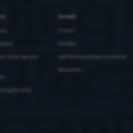
nji
Kontakti
anja
O nama
ostava
Kontakti
ni raskid ugovora i
Individualna ponuda za kolektive
Newsletter
je
i program eXtra