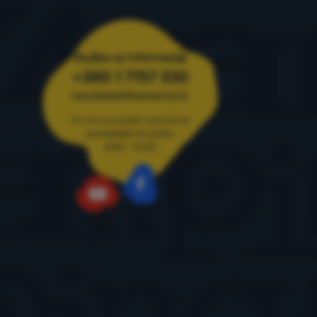
Služba za informacije
+385 1 7757 330
narudzbe@4camping.hr
Tu smo za savjet i pomoć od
ponedjeljka do petka
8:00 - 15:00
Facebook
YouTube