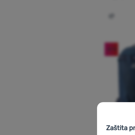
Dodati 'Že
-27
%
Zaštita p
RUKSAK ZA TURNO