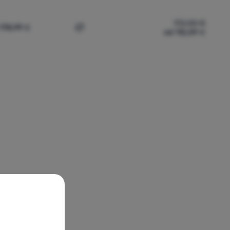
172,00
€
 178,99
€
od 112,09
€
gory Jade 33' za usporedbu
Dodati 'Ruksak za penjanje Gregory Alpin