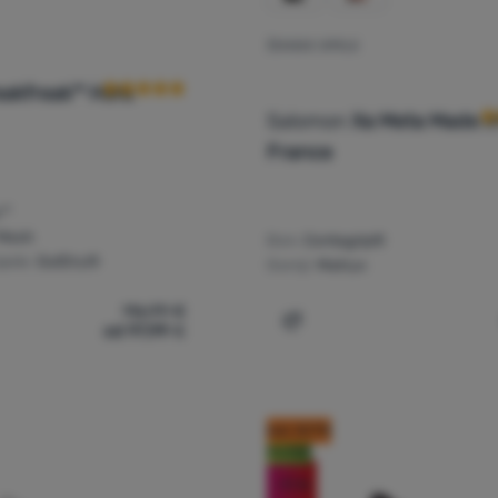
Recenzije kupaca
ŽENSKE CIPELE
Re
akfreak™ Hera
Salomon
Xa Meta Made I
France
x™
 Mesh
Đon:
Contagrip®
pele:
OutDry®
Gornji:
Matryx
116,99
€
od 97,99
€
nske cipele Columbia Peakfreak™ Hera Outdry™' za usporedbu
Dodati 'Ženske cipele Sal
kod: OUT10
Noviteti
-11
%