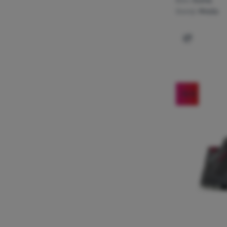
Đon:
Guma
Topo
(
5
)
Gornji:
Mreža
Nylon
(
4
)
3F System®
(
2
)
Dodati 'Že
Kevlar
(
1
)
Tkanina
(
1
)
Pletenina
(
1
)
AlfaAir
(
1
)
-16
%
Guma
(
1
)