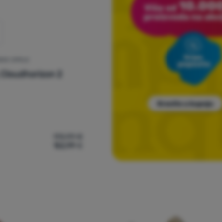
SKE CIPELE
g
Cloudhorizon 2
170,99
€
152,99
€
nske planinarske cipele On Running Cloudhorizon 2' za usporedb