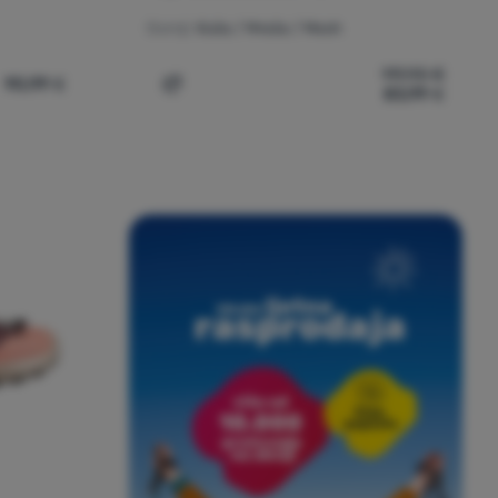
Gornji:
Koža / Mreža / Mesh
119,90
€
90,99
€
83,99
€
nah Rula W' za usporedbu
Dodati 'Ženske planinske cipele Kilpi So