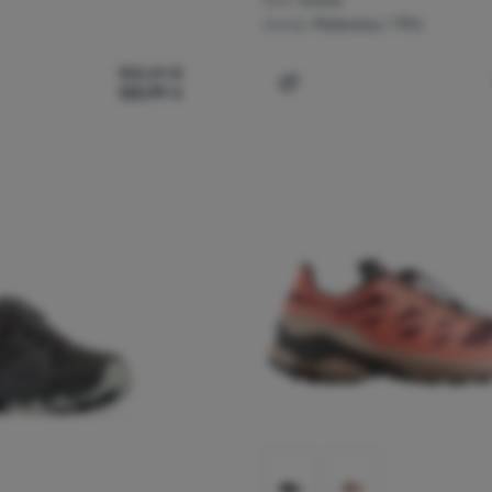
Đon:
Guma
Gornji:
Pletenina / TPU
150,01
€
125,99
€
nske cipele Keen Roam Women' za usporedbu
Dodati 'Ženske cipele Han