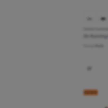
ŽENSKE PLANINAR
On Runnin
Gornji:
Mreža
Dodati 'Že
kod: OUT10