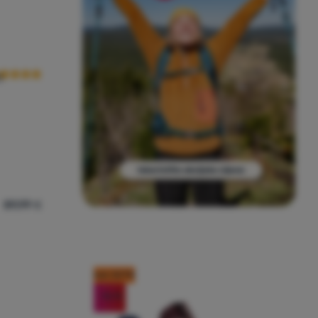
cenzije kupaca
n
89,99
€
omon Xa Meta Made In France' za usporedbu
kod: OUT10
-16
%