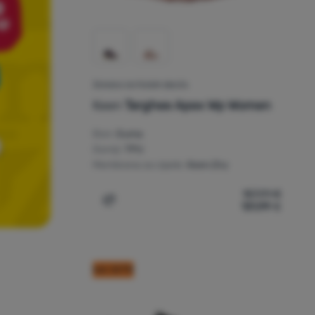
ŽENSKA OUTDOOR OBUĆA
Keen
Targhee Apex Wp Women
Đon:
Guma
Gornji:
TPU
Membrana za cipele:
Keen.Dry
157,91
€
131,99
€
u
Dodati 'Ženska outdoor obuća Keen Targ
kod: OUT10