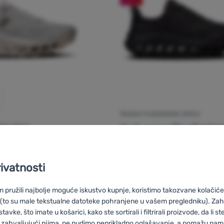
ŽENSKE PLANINARSKE CIPELE
On Running
Cloudhorizo
SKE CIPELE
g
Cloudhorizon 2
Gornji:
Mreža
Membrana za cipele:
Waterproof
rivatnosti
pružili najbolje moguće iskustvo kupnje, koristimo takozvane kolačiće 
 (to su male tekstualne datoteke pohranjene u vašem pregledniku). Zah
180,00
€
vke, što imate u košarici, kako ste sortirali i filtrirali proizvode, da li ste 
152,99
€
nske planinarske cipele On Running Cloudhorizon 2' za usporedb
Dodati 'Ženske planinarsk
 zahvaljujući njima, ne nudimo neprikladno oglašavanje, a pomažu nam, 