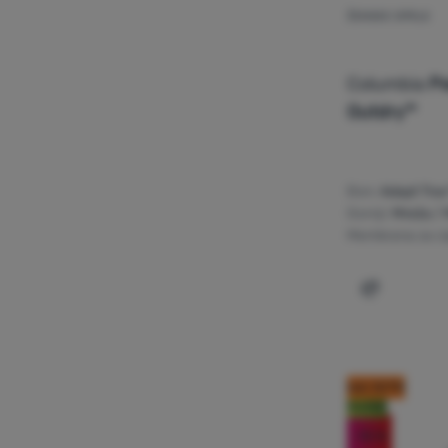
ŽENSKE CIPELE
Columbia
Pe
Outdry™
Đon:
Adapt Tra
Gornji:
Mreža /
Membrana za ci
Dodati 'Že
kod: OUT10
Noviteti
-15
%