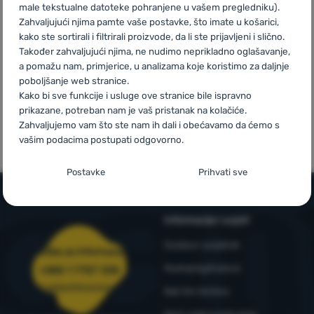
male tekstualne datoteke pohranjene u vašem pregledniku).
narudžbe
Zahvaljujući njima pamte vaše postavke, što imate u košarici,
iznad 59 €
Prijava /
kako ste sortirali i filtrirali proizvode, da li ste prijavljeni i slično.
registracija
Također zahvaljujući njima, ne nudimo neprikladno oglašavanje,
a pomažu nam, primjerice, u analizama koje koristimo za daljnje
poboljšanje web stranice.
Kako bi sve funkcije i usluge ove stranice bile ispravno
Mi smo
Vlastite marke
prikazane, potreban nam je vaš pristanak na kolačiće.
pobjednici
4camping
Zahvaljujemo vam što ste nam ih dali i obećavamo da ćemo s
WRA24
vašim podacima postupati odgovorno.
Postavljanje suglasnosti s kategorijama
Postavke
Prihvati sve
kolačića
Neophodno
Neophodno
-
Naša web stranica ne bi ispravno funkcionirala
Informacije i uvjeti
bez potrebnih kolačića.
.
UVIJEK AKTIVAN
Outdoor savjetnik
Služba za informacije
4camping4nature
+385 1 7757 330
Neophodni kolačići omogućuju pravilan rad naše web stranice.
narudzbe@4camping.hr
Preferencijalne i proširene funkcije
Preferencijalne i proširene funkcije
-
Zahvaljujući ovim
Te osnovne funkcije uključuju, na primjer, kibernetičku zaštitu
Naš tim testera
kolačićima, naša web stranica pamti Vaše postavke.
.
stranice, ispravan prikaz stranice ili prikaz prozorića kolačića.