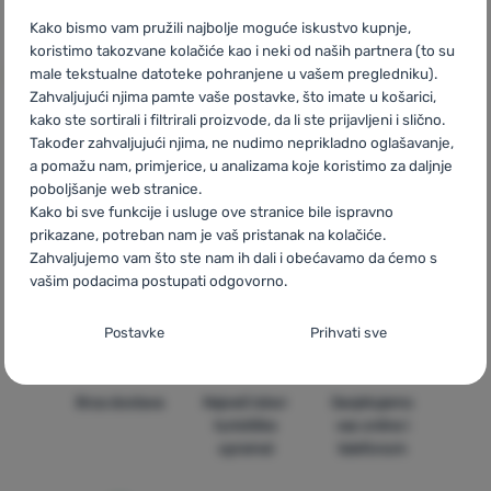
49,99
€
Dodati 'Sandale Lizard Trail' za usporedbu
Kako bismo vam pružili najbolje moguće iskustvo kupnje,
koristimo takozvane kolačiće kao i neki od naših partnera (to su
male tekstualne datoteke pohranjene u vašem pregledniku).
Zahvaljujući njima pamte vaše postavke, što imate u košarici,
kako ste sortirali i filtrirali proizvode, da li ste prijavljeni i slično.
Također zahvaljujući njima, ne nudimo neprikladno oglašavanje,
CZ
Black Friday Lizard
SK
Black Friday Lizard
HU
Lizard
a pomažu nam, primjerice, u analizama koje koristimo za daljnje
Black Friday
RO
Black Friday Lizard
UA
Black Friday Lizard
poboljšanje web stranice.
BG
Black Friday Lizard
PL
Black Friday Lizard
IT
Black
Kako bi sve funkcije i usluge ove stranice bile ispravno
Friday Lizard
ES
Black Friday Lizard
FR
Black Friday Lizard
prikazane, potreban nam je vaš pristanak na kolačiće.
AT
Black Friday Lizard
DE
Black Friday Lizard
CH
Black
Zahvaljujemo vam što ste nam ih dali i obećavamo da ćemo s
Friday Lizard
vašim podacima postupati odgovorno.
Postavljanje suglasnosti s kategorijama
Postavke
Prihvati sve
kolačića
Neophodno
Neophodno
-
Naša web stranica ne bi ispravno funkcionirala
Brza dostava
Najveći izbor
Savjetujemo
bez potrebnih kolačića.
.
turističke
vas online i
UVIJEK AKTIVAN
opreme!
telefonom