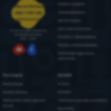
Outdoor savjetnik
Služba za informacije
4camping4nature
+385 1 7757 330
narudzbe@4camping.hr
Naš tim testera
Opći uvjeti poslovanja
Tu smo za savjet i pomoć od
ponedjeljka do petka
Pravilnik o reklamacijama
8:00 - 15:00
Obrada osobnih podataka
Održavanje i sigurnosna
YouTube
Facebook
upozorenja
Sve o kupnji
Kontakti
Česta pitanja
O nama
Kupnja, dostava
Kontakti
Jednostrani raskid ugovora i
Individualna ponuda za kolektive
povrat
Newsletter