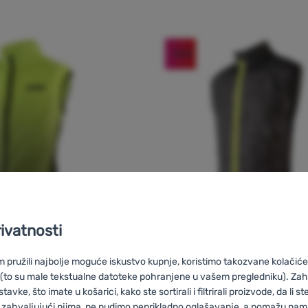
-10
%
rivatnosti
pružili najbolje moguće iskustvo kupnje, koristimo takozvane kolačiće 
PRSLUK
Recenzije kupaca
Re
 (to su male tekstualne datoteke pohranjene u vašem pregledniku). Zah
vke, što imate u košarici, kako ste sortirali i filtrirali proizvode, da li ste 
 zahvaljujući njima, ne nudimo neprikladno oglašavanje, a pomažu nam, 