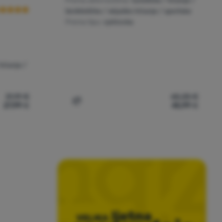
Prema aktivnostima:
turističke / trčanje /
biciklističke / skijaško trčanje / sportske
Prema tipu:
vjetrovka
 trčanje /
31,19
€
65,25
€
27,99
€
45,99
€
n' za usporedbu
Dodati 'Prsluk Kilpi Flow-U' za usporedbu