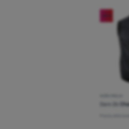
-55
%
MUŠKI PRSLUK
Dare 2b
Cha
Prema aktivnos