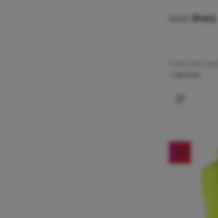
Axon
Sharp
Prema aktivnos
/ sportske
Dodati 'Pr
-10
%