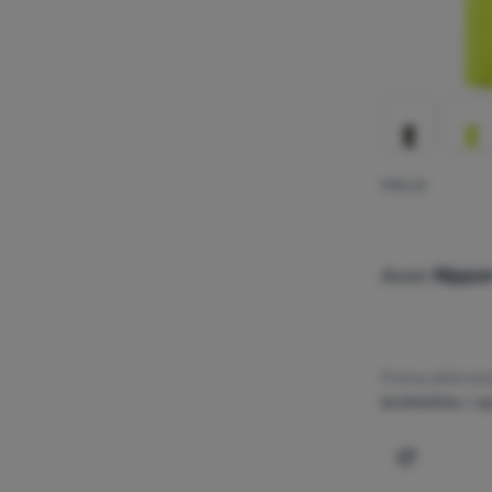
PRSLUK
Axon
Nippo
Prema aktivnos
biciklističke / s
Dodati 'Pr