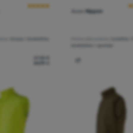
Axon
Nippon
tima:
trčanje / biciklističke
Prema aktivnostima:
turističke /
biciklističke / sportske
27,25
€
24,99
€
sluk Axon Sharp' za usporedbu
Dodati 'Prsluk Axon Nippo