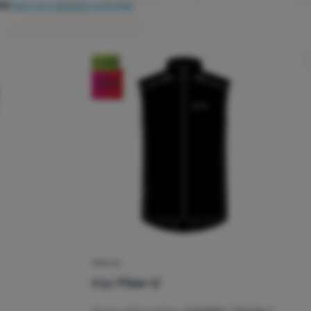
ji
Kako razvrstavamo proizvode
Noviteti
-30
%
PRSLUK
Kilpi
Flow-U
cenzije kupaca