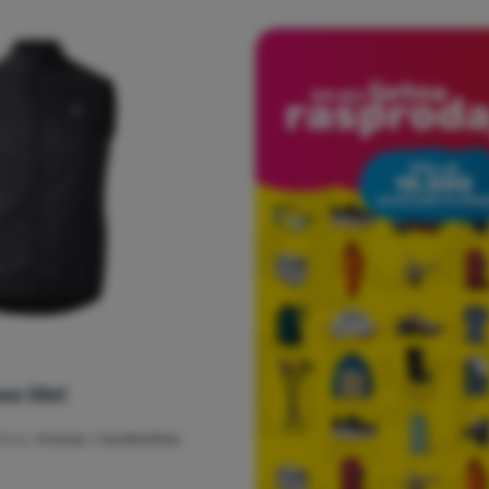
se Gilet
tima:
trčanje / biciklističke