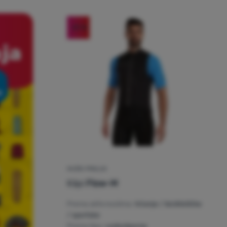
-21
%
MUŠKI PRSLUK
Kilpi
Flow-M
Prema aktivnostima:
trčanje / biciklističke
/ sportske
Prema tipu:
vodootporne