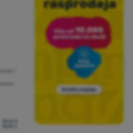
 trčanje /
izolirani
35,14
€
31,99
€
 Winner' za usporedbu