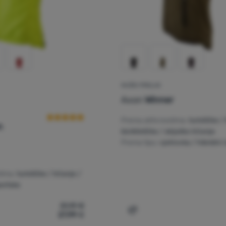
MUŠKI PRSLUK
Recenzije kupaca
Axon
Winner
Prema aktivnostima:
turističke /
n
biciklističke / skijaško trčanje
Prema tipu:
vjetrovka / hibridni i 
tima:
turističke / trčanje /
portske
31,19
€
27,99
€
sluk Axon Nippon' za usporedbu
Dodati 'Muški prsluk Axon