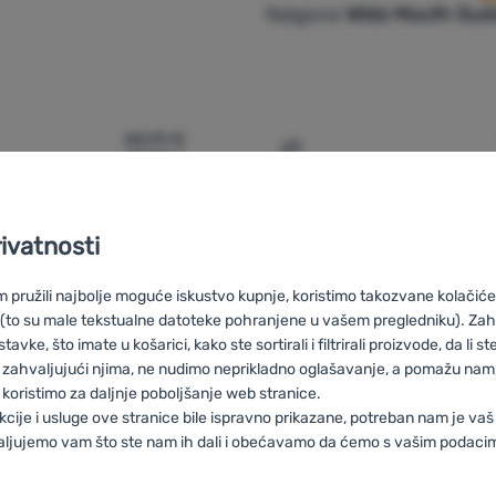
Nalgene
Wide Mouth Susta
28,99
€
27,59
€
tija za užinu Nalgene Lunch Box Buddy' za usporedbu
Dodati 'Boca Nalgene Wide
rivatnosti
pružili najbolje moguće iskustvo kupnje, koristimo takozvane kolačiće 
 (to su male tekstualne datoteke pohranjene u vašem pregledniku). Zah
vke, što imate u košarici, kako ste sortirali i filtrirali proizvode, da li ste 
 zahvaljujući njima, ne nudimo neprikladno oglašavanje, a pomažu nam, 
koristimo za daljnje poboljšanje web stranice.
gene
HU
Nalgene Black Friday
RO
Black Friday Nalgene
UA
Blac
kcije i usluge ove stranice bile ispravno prikazane, potreban nam je vaš
ES
Black Friday Nalgene
FR
Black Friday Nalgene
AT
Black Frid
aljujemo vam što ste nam ih dali i obećavamo da ćemo s vašim podaci
Friday Nalgene