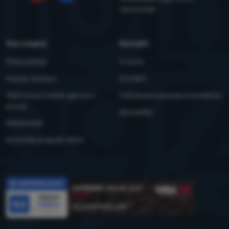
YouTube
Facebook
upozorenja
Sve o kupnji
Kontakti
Česta pitanja
O nama
Kupnja, dostava
Kontakti
Jednostrani raskid ugovora i
Individualna ponuda za kolektive
povrat
Newsletter
Reklamacije
Korisnički program eXtra
Recenzije