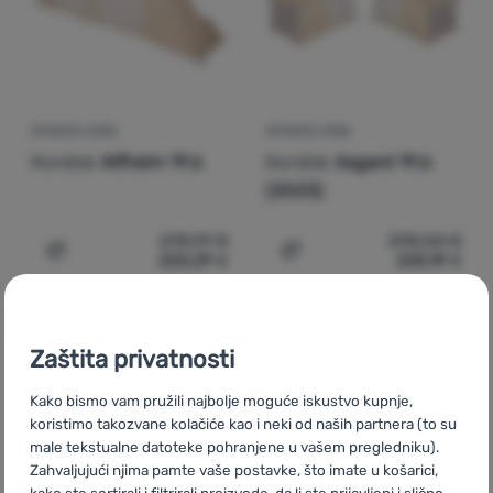
Prijava /
registracija
SPAVAĆA SOBA
SPAVAĆA SOBA
Nordisk
Alfheim 19.6
Nordisk
Asgard 19.6
(2023)
278,99
€
298,00
€
223,29
€
243,19
€
Dodati 'Spavaća soba Nordisk Alfheim 19.6' za usporedb
Dodati 'Spavaća soba Nord
Zaštita privatnosti
Kako bismo vam pružili najbolje moguće iskustvo kupnje,
CZ
Black Friday Nordisk
SK
Black Friday Nordisk
HU
koristimo takozvane kolačiće kao i neki od naših partnera (to su
Nordisk Black Friday
RO
Black Friday Nordisk
UA
Black Friday
male tekstualne datoteke pohranjene u vašem pregledniku).
Nordisk
BG
Black Friday Nordisk
PL
Black Friday Nordisk
IT
Zahvaljujući njima pamte vaše postavke, što imate u košarici,
Black Friday Nordisk
ES
Black Friday Nordisk
FR
Black Friday