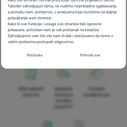
kako ste sortirali i filtrirali proizvode, da li ste prijavljeni i slično.
Nordisk
AT
Black Friday Nordisk
DE
Black Friday Nordisk
Također zahvaljujući njima, ne nudimo neprikladno oglašavanje,
CH
Black Friday Nordisk
a pomažu nam, primjerice, u analizama koje koristimo za daljnje
poboljšanje web stranice.
Kako bi sve funkcije i usluge ove stranice bile ispravno
prikazane, potreban nam je vaš pristanak na kolačiće.
Zahvaljujemo vam što ste nam ih dali i obećavamo da ćemo s
vašim podacima postupati odgovorno.
Brza dostava
Najveći izbor
Savjetujemo
turističke
vas online i
Postavljanje suglasnosti s kategorijama
opreme!
telefonom
Postavke
Prihvati sve
kolačića
Neophodno
Neophodno
-
Naša web stranica ne bi ispravno funkcionirala
bez potrebnih kolačića.
.
UVIJEK AKTIVAN
100% originalni
Besplatna
U trinaest
proizvodi
dostava za
zemalja Europe
Neophodni kolačići omogućuju pravilan rad naše web stranice.
narudžbe
Preferencijalne i proširene funkcije
Preferencijalne i proširene funkcije
-
Zahvaljujući ovim
Te osnovne funkcije uključuju, na primjer, kibernetičku zaštitu
iznad 59 €
kolačićima, naša web stranica pamti Vaše postavke.
.
stranice, ispravan prikaz stranice ili prikaz prozorića kolačića.
Odobreno
Više informacija