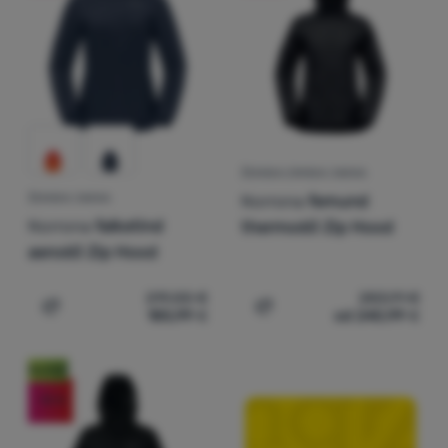
Prijava /
registracija
ŽENSKA ZIMSKA JAKNA
Norrona
femund
ŽENSKA JAKNA
Norrona
falketind
thermo60 Zip Hood
aero60 Zip Hood
219,00
€
283,91
€
185,99
€
od 240,99
€
Dodati 'Ženska jakna Norrona falketind aero60 Zip Hood
Dodati 'Ženska zimska ja
Noviteti
-15
%