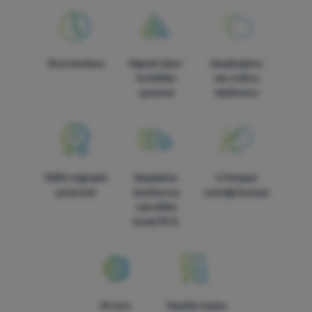
Brza dostava
Najveći izbor
Savjetujemo
turističke
vas online i
opreme!
telefonom
100% originalni
Besplatna
U trinaest
proizvodi
dostava za
zemalja Europe
narudžbe
iznad 59 €
Mi smo
Vlastite marke