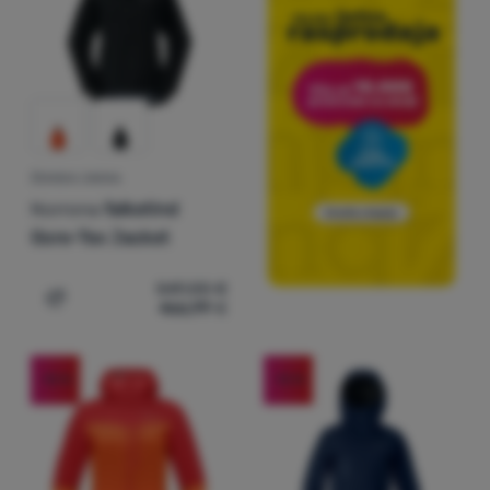
ŽENSKA JAKNA
Norrona
falketind
Gore-Tex Jacket
549,00
€
466,99
€
Dodati 'Ženska jakna Norrona falketind Gore-Tex Jacket
-15
%
-12
%