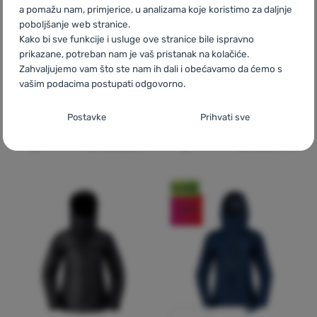
a pomažu nam, primjerice, u analizama koje koristimo za daljnje
poboljšanje web stranice.
Kako bi sve funkcije i usluge ove stranice bile ispravno
prikazane, potreban nam je vaš pristanak na kolačiće.
ŽENSKA JAKNA OD PERJA
ŽENSKA JAKNA OD PERJA
Zahvaljujemo vam što ste nam ih dali i obećavamo da ćemo s
vašim podacima postupati odgovorno.
Norrona
femund
Norrona
femund
down700 Zip Hood
down700 Zip Hood
Postavljanje suglasnosti s kategorijama
Postavke
Prihvati sve
kolačića
od 406,32
€
od 304,99
€
Dodati 'Ženska jakna od perja Norrona femund down700
Dodati 'Ženska jakna od 
Neophodno
Neophodno
-
Naša web stranica ne bi ispravno funkcionirala
bez potrebnih kolačića.
.
UVIJEK AKTIVAN
Noviteti
-15
%
Neophodni kolačići omogućuju pravilan rad naše web stranice.
Preferencijalne i proširene funkcije
Preferencijalne i proširene funkcije
-
Zahvaljujući ovim
Te osnovne funkcije uključuju, na primjer, kibernetičku zaštitu
kolačićima, naša web stranica pamti Vaše postavke.
.
stranice, ispravan prikaz stranice ili prikaz prozorića kolačića.
Odobreno
Više informacija
Zahvaljujući ovim kolačićima korištenjem neše web stranice