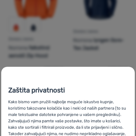
ŽENSKA JAKNA
Norrona
lyngen Gore-
ŽENSKA JAKNA
Norrona
falketind
Tex Jacket
aero60 Zip Hood
219,00
€
539,99
€
185,99
€
475,99
€
Dodati 'Ženska jakna Norrona falketind aero60 Zip Hood
Dodati 'Ženska jakna Norr
Zaštita privatnosti
Kako bismo vam pružili najbolje moguće iskustvo kupnje,
koristimo takozvane kolačiće kao i neki od naših partnera (to su
male tekstualne datoteke pohranjene u vašem pregledniku).
Zahvaljujući njima pamte vaše postavke, što imate u košarici,
kako ste sortirali i filtrirali proizvode, da li ste prijavljeni i slično.
Također zahvaljujući njima, ne nudimo neprikladno oglašavanje,