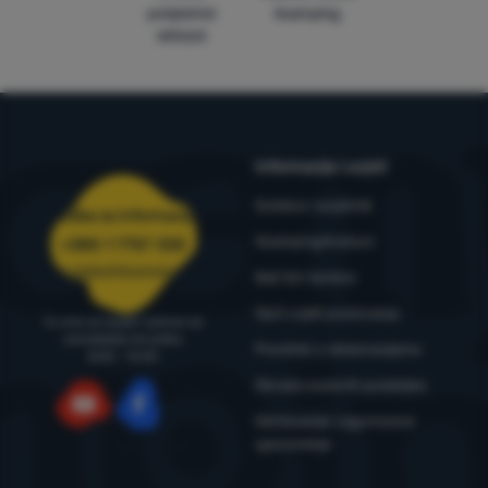
pobjednici
4camping
WRA24
Informacije i uvjeti
Outdoor savjetnik
Služba za informacije
4camping4nature
+385 1 7757 330
narudzbe@4camping.hr
Naš tim testera
Opći uvjeti poslovanja
Tu smo za savjet i pomoć od
ponedjeljka do petka
Pravilnik o reklamacijama
8:00 - 15:00
Obrada osobnih podataka
Održavanje i sigurnosna
YouTube
Facebook
upozorenja