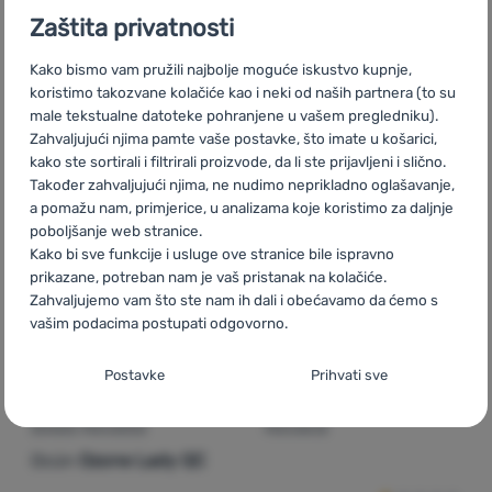
Ocún
Oxi LU
Ocún
Ozone Plus QC
Zaštita privatnosti
Kako bismo vam pružili najbolje moguće iskustvo kupnje,
koristimo takozvane kolačiće kao i neki od naših partnera (to su
75,99
€
100,00
€
male tekstualne datoteke pohranjene u vašem pregledniku).
56,99
€
71,99
€
Dodati 'Penjanje Ocún Oxi LU' za usporedbu
Dodati 'Penjanje Ocún Oz
Zahvaljujući njima pamte vaše postavke, što imate u košarici,
kako ste sortirali i filtrirali proizvode, da li ste prijavljeni i slično.
Također zahvaljujući njima, ne nudimo neprikladno oglašavanje,
-26
%
-33
%
a pomažu nam, primjerice, u analizama koje koristimo za daljnje
poboljšanje web stranice.
Kako bi sve funkcije i usluge ove stranice bile ispravno
prikazane, potreban nam je vaš pristanak na kolačiće.
Zahvaljujemo vam što ste nam ih dali i obećavamo da ćemo s
vašim podacima postupati odgovorno.
Postavljanje suglasnosti s kategorijama
Postavke
Prihvati sve
kolačića
ŽENSKE PENJAČICE
PENJANJE
Recenzije kup
Neophodno
Neophodno
-
Naša web stranica ne bi ispravno funkcionirala
Ocún
Ozone Lady QC
bez potrebnih kolačića.
.
UVIJEK AKTIVAN