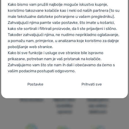
Kako bismo vam pružili najbolje moguće iskustvo kupnje,
koristimo takozvane kolačiće kao i neki od naših partnera (to su
male tekstualne datoteke pohranjene u vašem pregledniku).
Zahvaljujući njima pamte vaše postavke, što imate u košarici,
kako ste sortirali i filtrirali proizvode, da li ste prijavljeni i slično.
Također zahvaljujući njima, ne nudimo neprikladno oglašavanje,
CZ
Vyhřívané oblečení
SK
Vyhrievané oblečenie
HU
a pomažu nam, primjerice, u analizama koje koristimo za daljnje
Fűthető ruházat
RO
Îmbrăcăminte călduroasă
UA
poboljšanje web stranice.
Зігріваючий одяг
BG
Отопляемо облекло
PL
Odzież
Kako bi sve funkcije i usluge ove stranice bile ispravno
ocieplana
IT
Abbigliamento riscaldato
ES
Ropa calefactable
prikazane, potreban nam je vaš pristanak na kolačiće.
FR
Vêtements chauffants
AT
Beheizte Kleidung
DE
Zahvaljujemo vam što ste nam ih dali i obećavamo da ćemo s
Beheizte Kleidung
CH
Beheizte Kleidung
vašim podacima postupati odgovorno.
Postavljanje suglasnosti s kategorijama
Postavke
Prihvati sve
kolačića
Neophodno
Brza dostava
Najveći izbor
Savjetujemo
Neophodno
-
Naša web stranica ne bi ispravno funkcionirala
turističke
vas online i
bez potrebnih kolačića.
.
opreme!
telefonom
UVIJEK AKTIVAN
Neophodni kolačići omogućuju pravilan rad naše web stranice.