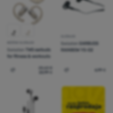
Prijava /
registracija
SLUŠALICE
Swissten
EARBUDS
BEŽIČNE SLUŠALICE
Swissten
TWS earbuds
RAINBOW YS-D2
for fitness & workouts
25,63
€
6,99
€
22,99
€
Dodati 'Bežične slušalice Swissten TWS earbuds for fit
Dodati 'Slušalice Swiss