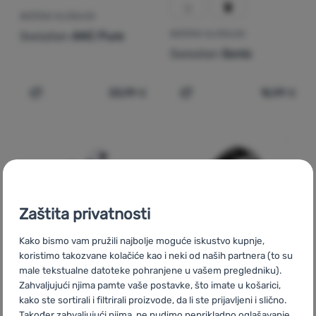
BEŽIČNE SLUŠALICE
Swissten
ANC Pure
BEŽIČNE SLUŠALICE
Swissten
Sonic
33,99
€
15,99
€
Dodati 'Bežične slušalice Swissten ANC Pure' za uspore
Dodati 'Bežične slušalice
Zaštita privatnosti
Kako bismo vam pružili najbolje moguće iskustvo kupnje,
koristimo takozvane kolačiće kao i neki od naših partnera (to su
male tekstualne datoteke pohranjene u vašem pregledniku).
Zahvaljujući njima pamte vaše postavke, što imate u košarici,
kako ste sortirali i filtrirali proizvode, da li ste prijavljeni i slično.
BEŽIČNE SLUŠALICE
BEŽIČNE SLUŠALICE
Recenzije kupaca
Također zahvaljujući njima, ne nudimo neprikladno oglašavanje,