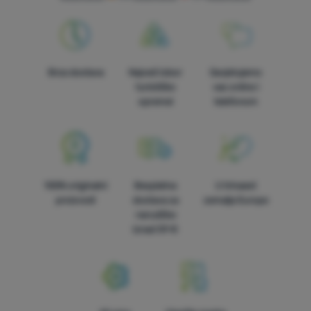
Brza dostava
Najveći izbor
Savjetujemo
turističke
vas online i
opreme!
telefonom
100% originalni
Besplatna
U trinaest
proizvodi
dostava za
zemalja Europe
narudžbe
iznad 59 €