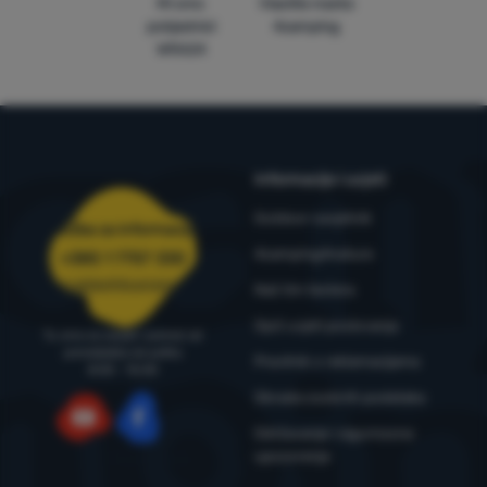
Mi smo
Vlastite marke
pobjednici
4camping
WRA24
Informacije i uvjeti
Outdoor savjetnik
Služba za informacije
4camping4nature
+385 1 7757 330
narudzbe@4camping.hr
Naš tim testera
Opći uvjeti poslovanja
Tu smo za savjet i pomoć od
ponedjeljka do petka
Pravilnik o reklamacijama
8:00 - 15:00
Obrada osobnih podataka
Održavanje i sigurnosna
YouTube
Facebook
upozorenja