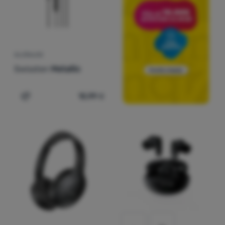
SLUŠALICE
Swissten
Metallic
10,99
€
Dodati 'Slušalice Swissten Metallic' za usporedbu