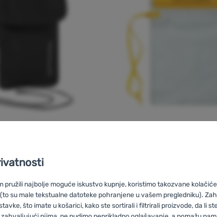
JE OKO VRATA
VODOOTPORNA FUTROLA
Re
rs
Neck Pouch
rivatnosti
Ferrino
Busta Impermeab
pružili najbolje moguće iskustvo kupnje, koristimo takozvane kolačiće 
 (to su male tekstualne datoteke pohranjene u vašem pregledniku). Zah
vke, što imate u košarici, kako ste sortirali i filtrirali proizvode, da li ste 
 zahvaljujući njima, ne nudimo neprikladno oglašavanje, a pomažu nam, 