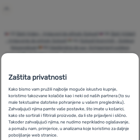
Prijava /
registracija
CZ
Zlatý týden - Vybavení do přírody Outwell
SK
Zlatý týždeň
- Vybavenie do prírody Outwell
HU
Outwell Aranyhét - Outdoor
felszerelések
RO
Săptămâna de aur- Echipament outdoor
Outwell
UA
Golden week - Туристичне спорядження Outwell
BG
Златна седмица- Оборудване за дейности на открито
Outwell
PL
Złoty tydzień - Sprzęt outdoorowy Outwell
IT
Golden week - Attrezzatura da trekking Outwell
ES
Golden week
Zaštita privatnosti
- Equipamiento outdoor Outwell
FR
Golden week - Matériel de
plein air Outwell
AT
Rabatt Tornado - Outdoor-Ausrüstung
Kako bismo vam pružili najbolje moguće iskustvo kupnje,
Outwell
DE
Rabatt Tornado - Outdoor-Ausrüstung Outwell
CH
koristimo takozvane kolačiće kao i neki od naših partnera (to su
male tekstualne datoteke pohranjene u vašem pregledniku).
Rabatt Tornado - Outdoor-Ausrüstung Outwell
Zahvaljujući njima pamte vaše postavke, što imate u košarici,
kako ste sortirali i filtrirali proizvode, da li ste prijavljeni i slično.
Također zahvaljujući njima, ne nudimo neprikladno oglašavanje,
a pomažu nam, primjerice, u analizama koje koristimo za daljnje
poboljšanje web stranice.
Brza dostava
Najveći izbor
Savjetujemo