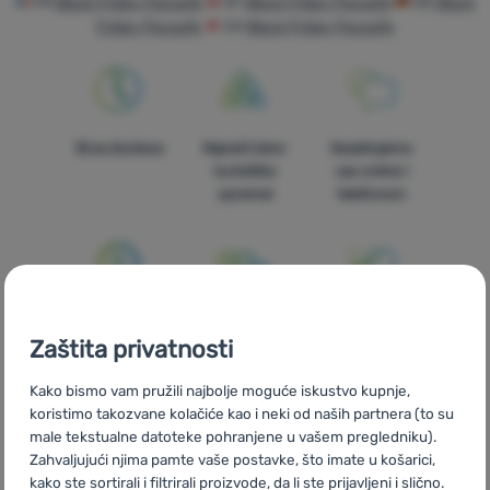
FR
Black Friday Pacsafe
AT
Black Friday Pacsafe
DE
Black
Friday Pacsafe
CH
Black Friday Pacsafe
Oprema
Kuhanje
Penjanje
Brza dostava
Najveći izbor
Savjetujemo
Ultralight
turističke
vas online i
opreme!
telefonom
Sport
Brendovi
Klub
eXtra
100% originalni
Besplatna
U trinaest
Zaštita privatnosti
proizvodi
dostava za
zemalja Europe
Savjeti
narudžbe
Kako bismo vam pružili najbolje moguće iskustvo kupnje,
iznad 59 €
Kontakti
koristimo takozvane kolačiće kao i neki od naših partnera (to su
male tekstualne datoteke pohranjene u vašem pregledniku).
O
Zahvaljujući njima pamte vaše postavke, što imate u košarici,
nama
kako ste sortirali i filtrirali proizvode, da li ste prijavljeni i slično.