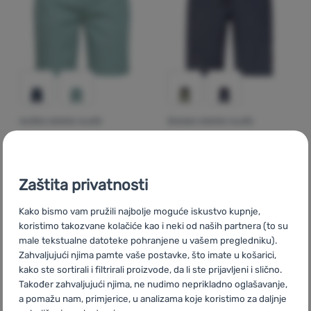
MUŠKE KRATKE HLAČE
ŽENSKE KRATKE HLAČE
Recenzije kupaca
Rafiki
Juno Lt
Prema aktivnostima:
Chillaz
Oahu 2.0
slobodne aktivnosti /
Zaštita privatnosti
turističke / trčanje / penjanje
/ sportske / bushcraft
Kako bismo vam pružili najbolje moguće iskustvo kupnje,
koristimo takozvane kolačiće kao i neki od naših partnera (to su
Prema aktivnostima:
male tekstualne datoteke pohranjene u vašem pregledniku).
slobodne aktivnosti /
Zahvaljujući njima pamte vaše postavke, što imate u košarici,
turističke / penjanje /
kako ste sortirali i filtrirali proizvode, da li ste prijavljeni i slično.
sportske
Također zahvaljujući njima, ne nudimo neprikladno oglašavanje,
a pomažu nam, primjerice, u analizama koje koristimo za daljnje
77,99
€