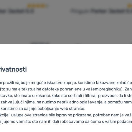
ker Jacket 5.0
Pinguin
Parker Jacket 5.
257,50
€
205,99
€
kna Pinguin Parker Jacket 5.0' za usporedbu
Dodati 'Jakna Pinguin Par
rivatnosti
pružili najbolje moguće iskustvo kupnje, koristimo takozvane kolačiće 
 (to su male tekstualne datoteke pohranjene u vašem pregledniku). Zah
vke, što imate u košarici, kako ste sortirali i filtrirali proizvode, da li ste 
 zahvaljujući njima, ne nudimo neprikladno oglašavanje, a pomažu nam, 
koristimo za daljnje poboljšanje web stranice.
nguin
HU
Pinguin Női kabátok
RO
Geci pentru femei Pinguin
UA
kcije i usluge ove stranice bile ispravno prikazane, potreban nam je vaš
nguin
ES
Chaquetas mujer Pinguin
FR
Vestes femme Pinguin
A
aljujemo vam što ste nam ih dali i obećavamo da ćemo s vašim podaci
CH
Damenjacken Pinguin