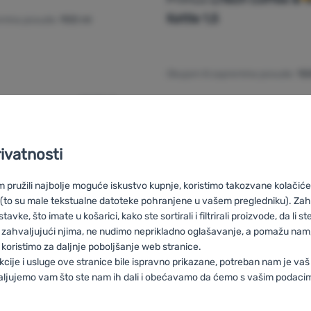
Kettle 1,5
emina posude:
900 ml
Obujam ili zapremina posude:
15
29,99
€
25,99
€
alo Primus LiTech Coffee & Tea Kettle 0,9' za usporedbu
Dodati 'Kuhalo Primus LiTe
rivatnosti
pružili najbolje moguće iskustvo kupnje, koristimo takozvane kolačiće 
 (to su male tekstualne datoteke pohranjene u vašem pregledniku). Zah
vke, što imate u košarici, kako ste sortirali i filtrirali proizvode, da li ste 
 zahvaljujući njima, ne nudimo neprikladno oglašavanje, a pomažu nam, 
koristimo za daljnje poboljšanje web stranice.
kcije i usluge ove stranice bile ispravno prikazane, potreban nam je vaš
Primus
HU
Primus Teáskannák
RO
Ceainice Primus
UA
Чайники
aljujemo vam što ste nam ih dali i obećavamo da ćemo s vašim podaci
rvidor Primus
FR
Bouilloires Primus
AT
Wasserkocher Primus
D