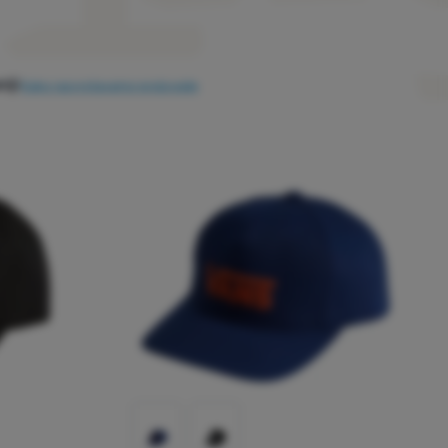
iji
Kako razvrstavamo proizvode