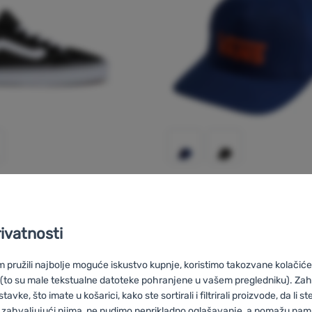
DJEČJI KAČKET
ldrone
Vans
Drop V Logo Snapb
rivatnosti
pružili najbolje moguće iskustvo kupnje, koristimo takozvane kolačiće 
81,00
€
71,99
€
ške cipele Vans MN Caldrone' za usporedbu
Dodati 'Dječji kačket Van
 (to su male tekstualne datoteke pohranjene u vašem pregledniku). Zah
vke, što imate u košarici, kako ste sortirali i filtrirali proizvode, da li ste 
 zahvaljujući njima, ne nudimo neprikladno oglašavanje, a pomažu nam, 