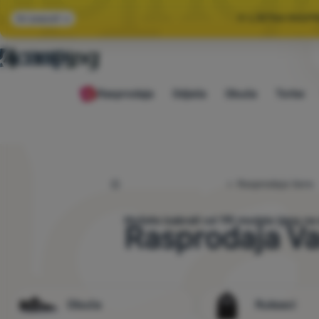
🌞 LJETNA RASP
Svi popusti
🤫 −1
Rasprodaja
Odjeća
Obuća
Torbe
🌞 LJETNA RASP
4camping.hr
Rasprodaja Vans
Možete izabrati od
119
modela
Vans
na 
Rasprodaja V
Obuća
Ruksaci