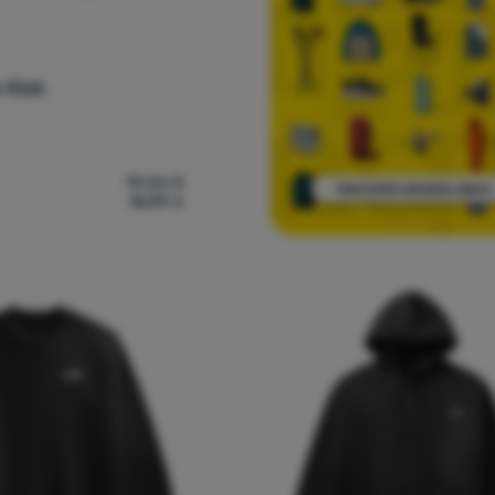
 Kick
18,56
€
14,99
€
rape Vans Classic Kick' za usporedbu