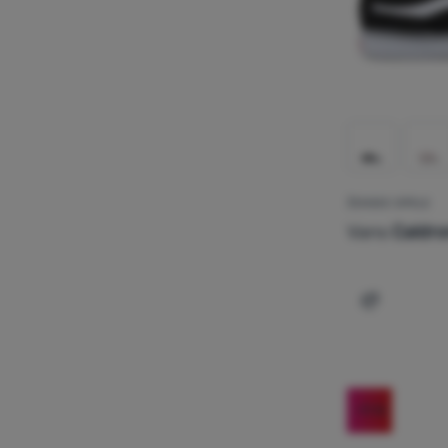
ŽENSKE CIPELE
Vans
Caldr
Dodati 'Že
-11
%