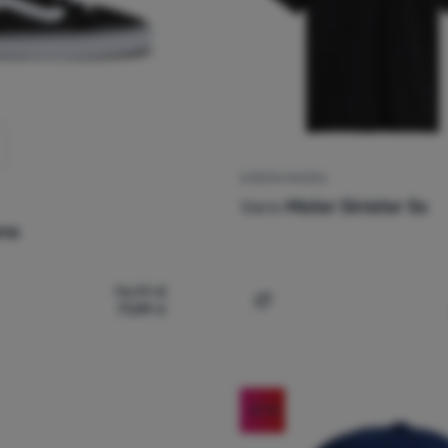
DJEČJA MAJICA
Vans
Mister Sinister Ss
one
76,99
€
71,99
€
nske cipele Vans Caldrone' za usporedbu
Dodati 'Dječja majica Vans
-21
%