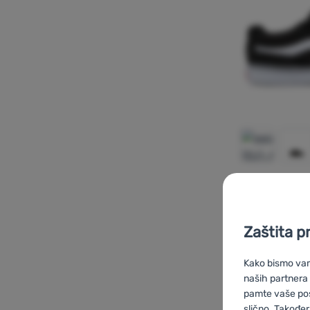
MUŠKE CIPELE
Vans
MN Ca
Zaštita p
Kako bismo vam 
Dodati 'Mu
naših partnera
pamte vaše posta
slično. Također