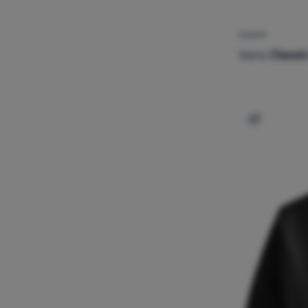
ČARAPE
Vans
Classic
Dodati 'Ča