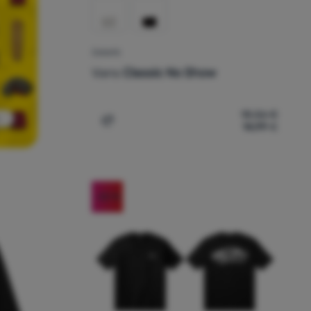
ČARAPE
Vans
Classic No Show
18,56
€
14,99
€
Dodati 'Čarape Vans Classic No Show' za
-22
%