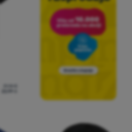
31,14
€
22,99
€
 Mister Sinister Ss' za usporedbu