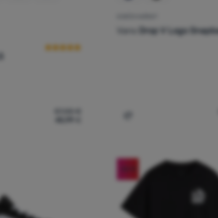
DJEČJI KAČKET
Recenzije kupaca
Vans
Drop V Logo Snapb
S
57,00
€
45,99
€
nske cipele Vans Vero LS' za usporedbu
Dodati 'Dječji kačket Van
-26
%