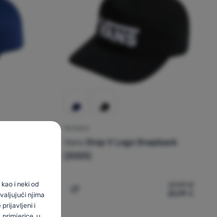
ŠILTERICA
ack
Vans
Drop V Logo Snapback
(2025)
kao i neki od
28,00
€
27,99
€
21,99
€
25,99
€
s Drop V Logo Snapback' za usporedbu
Dodati 'Šilterica Vans Drop V Logo Snapb
valjujući njima
prijavljeni i
primjerice, u