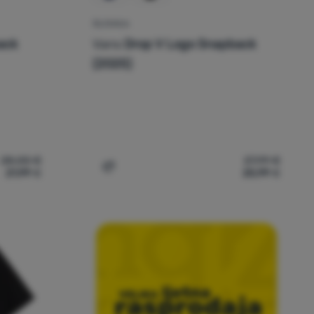
ŠILTERICA
ack
Vans
Drop V Logo Snapback
(2025)
28,00
€
27,99
€
21,99
€
25,99
€
s Drop V Logo Snapback' za usporedbu
Dodati 'Šilterica Vans Drop V Logo Snapb