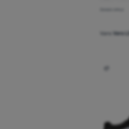
ŽENSKE CIPELE
40
40,5
41
42
42,5
43
Vans
Vero L
44
44,5
45
46
Dodati 'Že