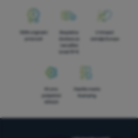
100% originalni
Besplatna
U trinaest
proizvodi
dostava za
zemalja Europe
narudžbe
iznad 59 €
Mi smo
Vlastite marke
pobjednici
4camping
WRA24