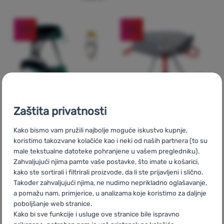
-30
%
-30
%
Zaštita privatnosti
Kako bismo vam pružili najbolje moguće iskustvo kupnje,
koristimo takozvane kolačiće kao i neki od naših partnera (to su
ŽENSKI KOMPLET ZA PENJANJE
PENJAČKI POJAS
male tekstualne datoteke pohranjene u vašem pregledniku).
Singing Rock
Lady
Singing Rock
Pearl
Zahvaljujući njima pamte vaše postavke, što imate u košarici,
Packet
kako ste sortirali i filtrirali proizvode, da li ste prijavljeni i slično.
Također zahvaljujući njima, ne nudimo neprikladno oglašavanje,
a pomažu nam, primjerice, u analizama koje koristimo za daljnje
114,99
€
67,99
€
80,99
€
47,49
€
poboljšanje web stranice.
Dodati 'Ženski komplet za penjanje Singing Rock Lady P
Dodati 'Penjački pojas Si
Kako bi sve funkcije i usluge ove stranice bile ispravno