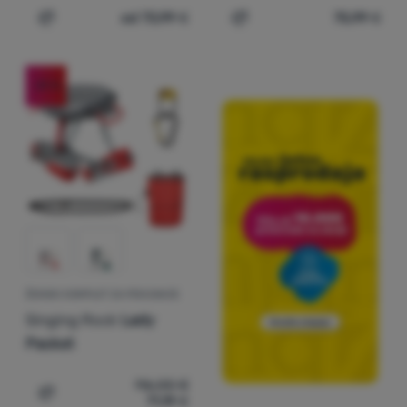
od 73,99
€
75,99
€
Dodati 'Penjački pojas Singing Rock Pearl' za usporedbu
Dodati 'Penjački pojas Si
-39
%
ŽENSKI KOMPLET ZA PENJANJE
Singing Rock
Lady
Packet
116,00
€
71,19
€
Dodati 'Ženski komplet za penjanje Singing Rock Lady P