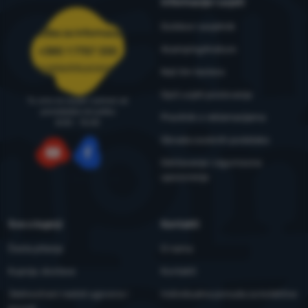
Informacije i uvjeti
Outdoor savjetnik
Služba za informacije
4camping4nature
+385 1 7757 330
narudzbe@4camping.hr
Naš tim testera
Opći uvjeti poslovanja
Tu smo za savjet i pomoć od
ponedjeljka do petka
Pravilnik o reklamacijama
8:00 - 15:00
Obrada osobnih podataka
Održavanje i sigurnosna
YouTube
Facebook
upozorenja
Sve o kupnji
Kontakti
Česta pitanja
O nama
Kupnja, dostava
Kontakti
Jednostrani raskid ugovora i
Individualna ponuda za kolektive