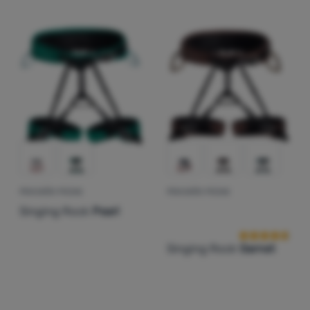
Prijava /
registracija
PENJAČKI POJAS
PENJAČKI POJAS
Recenzije kup
Singing Rock
Pearl
Singing Rock
Garnet