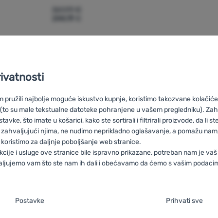
361,99
€
244,19
€
ele za turno skijanje Tecnica Zero G Tour Team' za usporedbu
rivatnosti
pružili najbolje moguće iskustvo kupnje, koristimo takozvane kolačiće 
 (to su male tekstualne datoteke pohranjene u vašem pregledniku). Zah
vke, što imate u košarici, kako ste sortirali i filtrirali proizvode, da li ste 
ca
HU
Tecnica Black Friday
RO
Black Friday Tecnica
UA
Black F
 zahvaljujući njima, ne nudimo neprikladno oglašavanje, a pomažu nam, 
 Friday Tecnica
FR
Black Friday Tecnica
AT
Black Friday Tecnica
koristimo za daljnje poboljšanje web stranice.
kcije i usluge ove stranice bile ispravno prikazane, potreban nam je vaš
aljujemo vam što ste nam ih dali i obećavamo da ćemo s vašim podaci
je suglasnosti s kategorijama kolačića
Savjetujemo
100% originalni
Besplatna
Postavke
Prihvati sve
vas online i
proizvodi
dostava za
o
aša web stranica ne bi ispravno funkcionirala bez potrebnih kolačića.
.