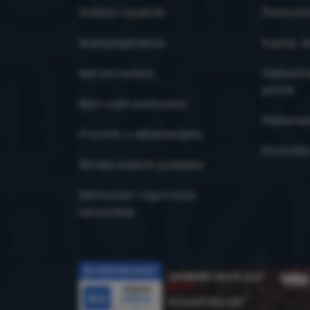
Outdoor savjetnik
Česta pit
4camping4nature
Kupnja, d
Naš tim testera
Jednostra
povrat
Opći uvjeti poslovanja
Reklamaci
Pravilnik o reklamacijama
Korisničk
Obrada osobnih podataka
Održavanje i sigurnosna
upozorenja
Recenzije