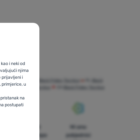
kao i neki od
valjujući njima
prijavljeni i
riday Tecnica
BG
Black Friday Tecnica
PL
Black
primjerice, u
DE
Black Friday Tecnica
CH
Black Friday Tecnica
 pristanak na
ma postupati
U trinaest
Mi smo
zemalja Europe
pobjednici