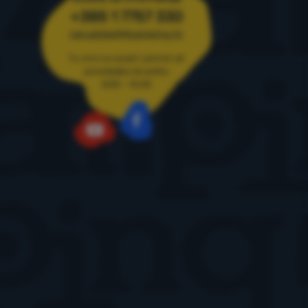
+385 1 7757 330
narudzbe@4camping.hr
Tu smo za savjet i pomoć od
ponedjeljka do petka
8:00 - 15:00
Facebook
YouTube