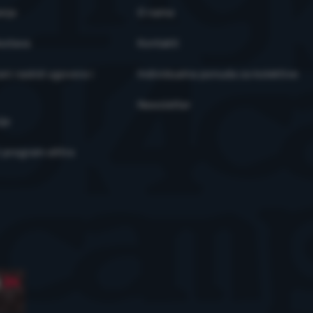
anja
O nama
ostava
Kontakti
ni raskid ugovora i
Individualna ponuda za kolektive
Newsletter
je
i program eXtra