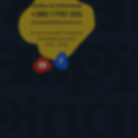
Služba za informacije
+385 1 7757 330
narudzbe@4camping.hr
Tu smo za savjet i pomoć od
ponedjeljka do petka
8:00 - 15:00
Facebook
YouTube