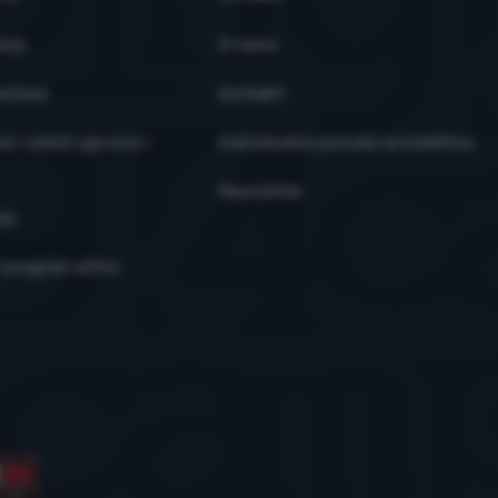
anja
O nama
ostava
Kontakti
ni raskid ugovora i
Individualna ponuda za kolektive
Newsletter
je
i program eXtra