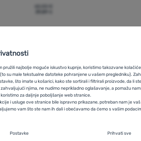
65,00
€
39,89
€
rba Terra Nation Rau Kopu' za usporedbu
rivatnosti
pružili najbolje moguće iskustvo kupnje, koristimo takozvane kolačiće 
 (to su male tekstualne datoteke pohranjene u vašem pregledniku). Zah
 Terra Nation
HU
Terra Nation Black Friday
RO
Black Friday Terra 
vke, što imate u košarici, kako ste sortirali i filtrirali proizvode, da li ste 
IT
Black Friday Terra Nation
ES
Black Friday Terra Nation
FR
Blac
 zahvaljujući njima, ne nudimo neprikladno oglašavanje, a pomažu nam, 
DE
Black Friday Terra Nation
CH
Black Friday Terra Nation
koristimo za daljnje poboljšanje web stranice.
kcije i usluge ove stranice bile ispravno prikazane, potreban nam je vaš
aljujemo vam što ste nam ih dali i obećavamo da ćemo s vašim podaci
je suglasnosti s kategorijama kolačića
Postavke
Prihvati sve
Savjetujemo
100% originalni
Besplatna
aša web stranica ne bi ispravno funkcionirala bez potrebnih kolačića.
.