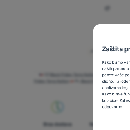
Dodati 'To
Zaštita p
Kako bismo vam 
naših partnera
CZ
Black Friday Terra Nation
SK
Black Friday
pamte vaše posta
Friday Terra Nation
PL
Black Friday Terra Nation
slično. Također
analizama koje 
Kako bi sve fun
kolačiće. Zahv
odgovorno.
Postavljan
Brza dostava
Najveći izbor
Neophodno
-
N