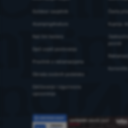
Outdoor savjetnik
Česta pit
4camping4nature
Kupnja, d
Naš tim testera
Jednostra
povrat
Opći uvjeti poslovanja
Reklamaci
Pravilnik o reklamacijama
Korisničk
Obrada osobnih podataka
Održavanje i sigurnosna
upozorenja