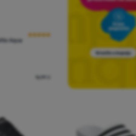
Recenzije kupaca
ette Aqua
16,99
€
nske papuče Adidas Adilette Aqua' za usporedbu