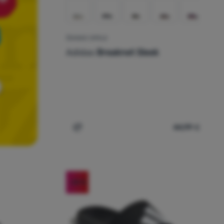
ŽENSKE CIPELE
Adidas
Breaknet Sleek
44,99
€
Dodati 'Ženske cipele Adidas Breaknet Sl
-28
%