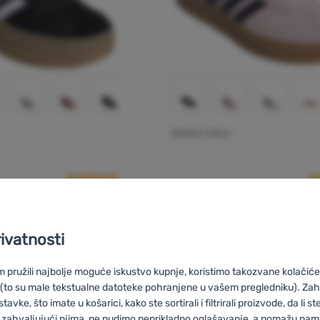
ŽENSKE CIPELE
Recenzije kupaca
Re
ourt Bold
Adidas
Vl Court 3.0
rivatnosti
pružili najbolje moguće iskustvo kupnje, koristimo takozvane kolačiće 
63,99
€
59,99
€
nske cipele Adidas Vl Court Bold' za usporedbu
Dodati 'Ženske cipele Adid
 (to su male tekstualne datoteke pohranjene u vašem pregledniku). Zah
vke, što imate u košarici, kako ste sortirali i filtrirali proizvode, da li ste 
 zahvaljujući njima, ne nudimo neprikladno oglašavanje, a pomažu nam, 