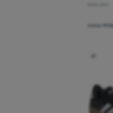
ŽENSKE CIPELE
Adidas
Vl C
Dodati 'Žen