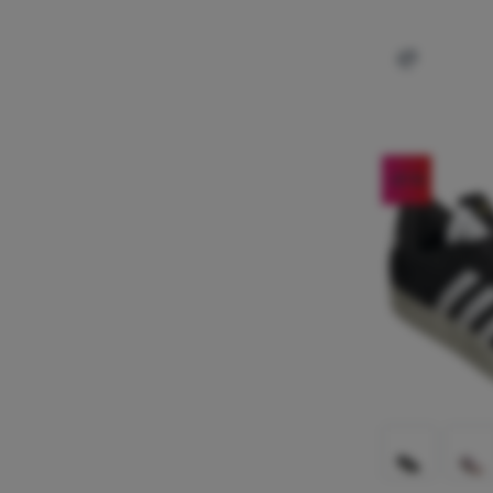
Dodati 'Že
-21
%