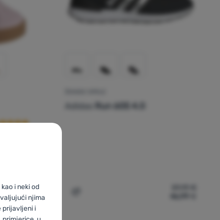
ŽENSKE CIPELE
cenzije kupaca
Adidas
Run 60S 4.0
kao i neki od
67,09
€
59,19
€
52,99
€
46,99
€
as Vl Court 3.0' za usporedbu
Dodati 'Ženske cipele Adidas Run 60S 4.0
valjujući njima
prijavljeni i
primjerice, u