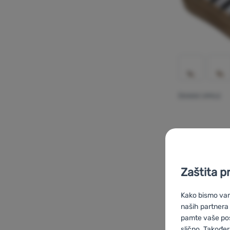
ŽENSKE CIPELE
Adidas
Vl C
Zaštita p
Kako bismo vam 
Dodati 'Že
naših partnera
pamte vaše posta
slično. Također