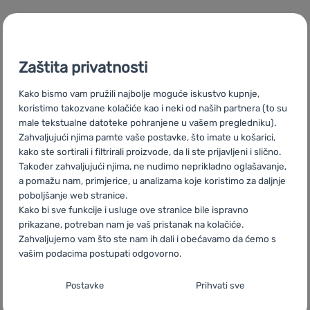
Zaštita privatnosti
Kako bismo vam pružili najbolje moguće iskustvo kupnje,
koristimo takozvane kolačiće kao i neki od naših partnera (to su
Kategorija trekking obuće
Dodatne informacije o proizvodu
male tekstualne datoteke pohranjene u vašem pregledniku).
Zahvaljujući njima pamte vaše postavke, što imate u košarici,
kako ste sortirali i filtrirali proizvode, da li ste prijavljeni i slično.
Također zahvaljujući njima, ne nudimo neprikladno oglašavanje,
a pomažu nam, primjerice, u analizama koje koristimo za daljnje
poboljšanje web stranice.
Kako bi sve funkcije i usluge ove stranice bile ispravno
prikazane, potreban nam je vaš pristanak na kolačiće.
Zahvaljujemo vam što ste nam ih dali i obećavamo da ćemo s
vašim podacima postupati odgovorno.
Postavljanje suglasnosti s kategorijama
CZ
Proč Coleman?
SK
Prečo Coleman?
RO
De ce Coleman?
Postavke
Prihvati sve
kolačića
UA
Чому вибрати саме Coleman?
BG
Защо Coleman?
PL