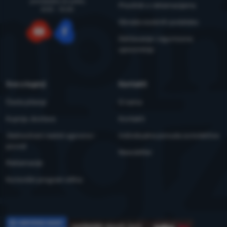
ponedjeljka do petka
Pravilnik o reklamacijama
8:00 - 15:00
Obrada osobnih podataka
Održavanje i sigurnosna
YouTube
Facebook
upozorenja
Sve o kupnji
Kontakti
Česta pitanja
O nama
Kupnja, dostava
Kontakti
Jednostrani raskid ugovora i
Individualna ponuda za kolektive
povrat
Newsletter
Reklamacije
Korisnički program eXtra