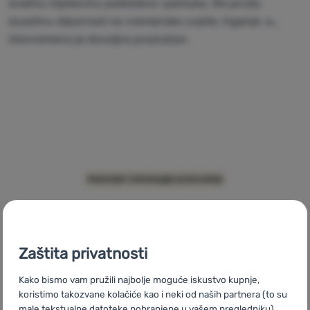
snažnu mješavinu poliestera i pamuka, što pruža
izuzetnu otpornost na vremenske uvjete, trganje, a
Prijava /
istovremeno je dovoljno prozračan.
registracija
Sorona
Materijali i tehnologije proizvodnje
Zaštita privatnosti
Kako bismo vam pružili najbolje moguće iskustvo kupnje,
koristimo takozvane kolačiće kao i neki od naših partnera (to su
male tekstualne datoteke pohranjene u vašem pregledniku).