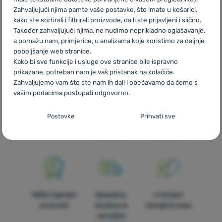
Zahvaljujući njima pamte vaše postavke, što imate u košarici,
kako ste sortirali i filtrirali proizvode, da li ste prijavljeni i slično.
CZ
Opti-Stretch
SK
Opti-Stretch
HU
Opti-Stretch
RO
Također zahvaljujući njima, ne nudimo neprikladno oglašavanje,
Opti-Stretch
UA
Opti-Stretch
BG
Opti-Stretch
PL
Opti-
a pomažu nam, primjerice, u analizama koje koristimo za daljnje
Stretch
IT
Opti-Stretch
ES
Opti-Stretch
FR
Opti-Stretch
poboljšanje web stranice.
AT
Opti-Stretch
DE
Opti-Stretch
CH
Opti-Stretch
Kako bi sve funkcije i usluge ove stranice bile ispravno
prikazane, potreban nam je vaš pristanak na kolačiće.
Zahvaljujemo vam što ste nam ih dali i obećavamo da ćemo s
vašim podacima postupati odgovorno.
Postavljanje suglasnosti s kategorijama
Brza dostava
Najveći izbor
Savjetujemo
Postavke
Prihvati sve
kolačića
turističke
vas online i
opreme!
telefonom
Neophodno
Neophodno
-
Naša web stranica ne bi ispravno funkcionirala
bez potrebnih kolačića.
.
UVIJEK AKTIVAN
Neophodni kolačići omogućuju pravilan rad naše web stranice.
100% originalni
Besplatna
U trinaest
Preferencijalne i proširene funkcije
Preferencijalne i proširene funkcije
-
Zahvaljujući ovim
Te osnovne funkcije uključuju, na primjer, kibernetičku zaštitu
proizvodi
dostava za
zemalja Europe
kolačićima, naša web stranica pamti Vaše postavke.
.
stranice, ispravan prikaz stranice ili prikaz prozorića kolačića.
narudžbe
Odobreno
Više informacija