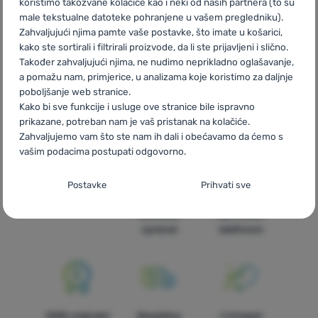
koristimo takozvane kolačiće kao i neki od naših partnera (to su
male tekstualne datoteke pohranjene u vašem pregledniku).
Zahvaljujući njima pamte vaše postavke, što imate u košarici,
kako ste sortirali i filtrirali proizvode, da li ste prijavljeni i slično.
Također zahvaljujući njima, ne nudimo neprikladno oglašavanje,
a pomažu nam, primjerice, u analizama koje koristimo za daljnje
CZ
Q:Dry
SK
Q:Dry
HU
Q:Dry
RO
Q:Dry
UA
Q:Dry
BG
poboljšanje web stranice.
Q:Dry
PL
Q:Dry
IT
Q:Dry
ES
Q:Dry
FR
Q:Dry
AT
Q:Dry
Kako bi sve funkcije i usluge ove stranice bile ispravno
DE
Q:Dry
CH
Q:Dry
prikazane, potreban nam je vaš pristanak na kolačiće.
Zahvaljujemo vam što ste nam ih dali i obećavamo da ćemo s
vašim podacima postupati odgovorno.
Postavljanje suglasnosti s kategorijama
Postavke
Prihvati sve
kolačića
Brza dostava
Najveći izbor
Savjetujemo
turističke
vas online i
Neophodno
Neophodno
-
Naša web stranica ne bi ispravno funkcionirala
opreme!
telefonom
bez potrebnih kolačića.
.
UVIJEK AKTIVAN
Neophodni kolačići omogućuju pravilan rad naše web stranice.
Preferencijalne i proširene funkcije
Preferencijalne i proširene funkcije
-
Zahvaljujući ovim
Te osnovne funkcije uključuju, na primjer, kibernetičku zaštitu
100% originalni
Besplatna
U trinaest