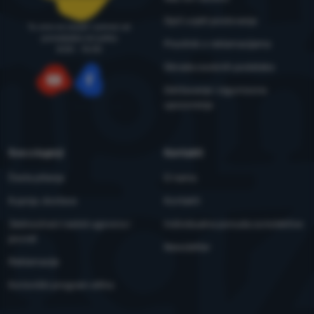
Opći uvjeti poslovanja
Tu smo za savjet i pomoć od
ponedjeljka do petka
Pravilnik o reklamacijama
8:00 - 15:00
Obrada osobnih podataka
Održavanje i sigurnosna
YouTube
Facebook
upozorenja
Sve o kupnji
Kontakti
Česta pitanja
O nama
Kupnja, dostava
Kontakti
Jednostrani raskid ugovora i
Individualna ponuda za kolektive
povrat
Newsletter
Reklamacije
Korisnički program eXtra