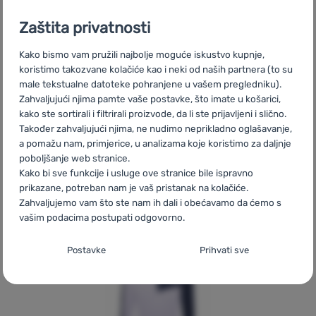
Zaštita privatnosti
Kako bismo vam pružili najbolje moguće iskustvo kupnje,
koristimo takozvane kolačiće kao i neki od naših partnera (to su
male tekstualne datoteke pohranjene u vašem pregledniku).
Zahvaljujući njima pamte vaše postavke, što imate u košarici,
kako ste sortirali i filtrirali proizvode, da li ste prijavljeni i slično.
Također zahvaljujući njima, ne nudimo neprikladno oglašavanje,
Dječja jakna Dare 2b Cheer Soft Shll
a pomažu nam, primjerice, u analizama koje koristimo za daljnje
poboljšanje web stranice.
42,99 €
Kako bi sve funkcije i usluge ove stranice bile ispravno
prikazane, potreban nam je vaš pristanak na kolačiće.
28,90 €
Zahvaljujemo vam što ste nam ih dali i obećavamo da ćemo s
vašim podacima postupati odgovorno.
Detalji
Postavljanje suglasnosti s kategorijama
Postavke
Prihvati sve
kolačića
Neophodno
Neophodno
-
Naša web stranica ne bi ispravno funkcionirala
bez potrebnih kolačića.
.