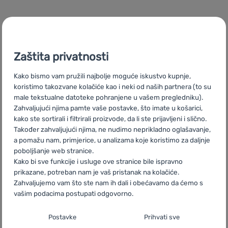
Zaštita privatnosti
Kako bismo vam pružili najbolje moguće iskustvo kupnje,
koristimo takozvane kolačiće kao i neki od naših partnera (to su
male tekstualne datoteke pohranjene u vašem pregledniku).
Zahvaljujući njima pamte vaše postavke, što imate u košarici,
kako ste sortirali i filtrirali proizvode, da li ste prijavljeni i slično.
Također zahvaljujući njima, ne nudimo neprikladno oglašavanje,
Muška obuća
a pomažu nam, primjerice, u analizama koje koristimo za daljnje
On Running Cloud 6
poboljšanje web stranice.
Kako bi sve funkcije i usluge ove stranice bile ispravno
169,40 €
prikazane, potreban nam je vaš pristanak na kolačiće.
157,99 €
Zahvaljujemo vam što ste nam ih dali i obećavamo da ćemo s
vašim podacima postupati odgovorno.
Detalji
Postavljanje suglasnosti s kategorijama
Postavke
Prihvati sve
kolačića