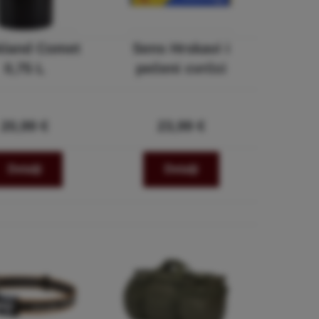
kland Comet
Sens Hrskavi i
0,75 L
pečeni cvrčci
20,99 €
23,99 €
Detalji
Detalji