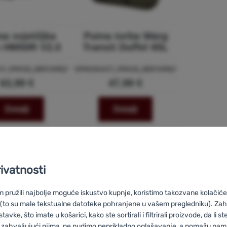
a svjetiljka
Putna torba Warg
x HM50R V2.0
Transit Duffel 65L
CT_PRICE_BEFORE|*
*|PRODUCT_PRICE_BEFORE|*
63,99 €
47,99 €
Detalji
Detalji
rivatnosti
pružili najbolje moguće iskustvo kupnje, koristimo takozvane kolačiće 
 (to su male tekstualne datoteke pohranjene u vašem pregledniku). Zah
vke, što imate u košarici, kako ste sortirali i filtrirali proizvode, da li ste 
 zahvaljujući njima, ne nudimo neprikladno oglašavanje, a pomažu nam, 