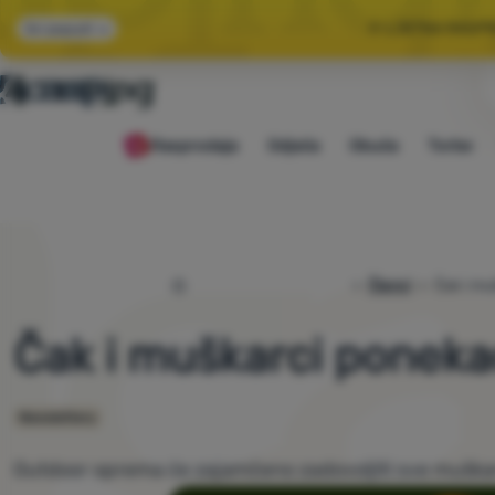
🌞 LJETNA RASP
Svi popusti
🤫 −1
Rasprodaja
Odjeća
Obuća
Torbe
🌞 LJETNA RASP
4camping.hr
Članci
Čak i mu
Čak i muškarci poneka
Newslettery
Outdoor oprema će zajamčeno zadovoljiti sve muška