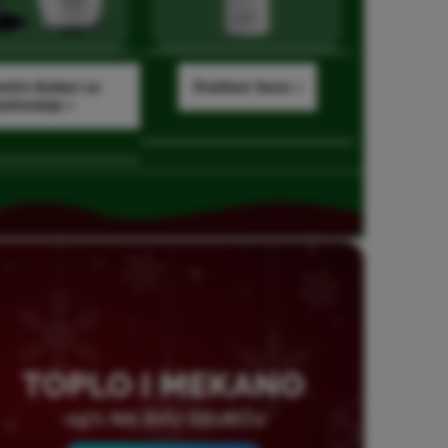
ćni dodaci za
Outdoor boce »
putovanja
»