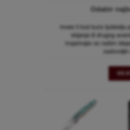
Odabir najb
Imate li kod kuće ljubitelja
skijanja ili drugog avan
Inspirirajte se našim ide
zadovoljit
IDEJ