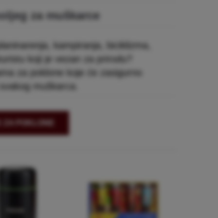
oljeg za muškarce
 planinarenja, kampiranja, biciklizma,
turistu koji je vezan za prirodu?
jama za poklone koje će zasigurno
i svakog muškarca.
E ZA POKLONE