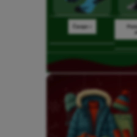
Čarape »
Pomo