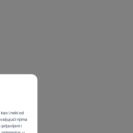
kao i neki od
valjujući njima
prijavljeni i
primjerice, u