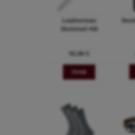
Leatherman
Roc
Skeletool KB
50,99 €
Detalji