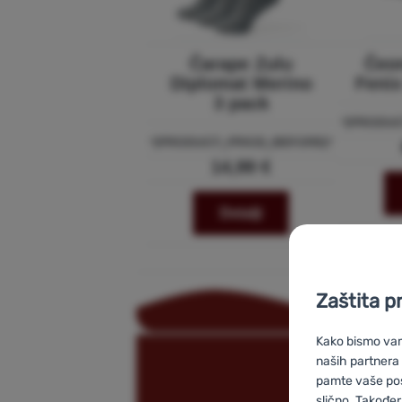
Čarape Zulu
Čeon
Diplomat Merino
Feni
3 pack
*|PRODU
*|PRODUCT_PRICE_BEFORE|*
14,99 €
Detalji
Zaštita p
Kako bismo vam 
naših partnera
pamte vaše posta
slično. Također