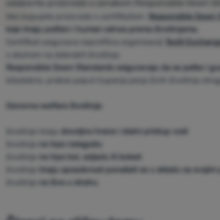
odaberite proizvode s oznakom Responsible Down S
Ako kupujete proizvode s certifikatom
Responsible Down 
koje imaju pošten i human odnos prema životinjama.
Certifikat osigurava neprofitna organizaciji
Textil Exchang
s obzirom na dobrobit životinja.
Responsible Down Standards osiguravaju da se patke i gus
Istodobno, prakse poput čupanja perja živih životinja stro
Osnovna welfare životinja:
životinje imaju
dovoljno hrane i stalni pristup vodi
životinje
ne trpe nelagodu
životinje
ne trpe bol, ozljedu ili bolest
životinje
imaju sposobnost ponašati se u skladu sa svojim
životinje
ne žive u strahu