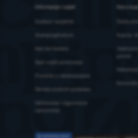
prikazanog sad
Informacije i uvjeti
Sve o kup
Outdoor savjetnik
Česta pit
4camping4nature
Kupnja, d
Naš tim testera
Jednostra
povrat
Opći uvjeti poslovanja
Reklamaci
Pravilnik o reklamacijama
Korisničk
Obrada osobnih podataka
Održavanje i sigurnosna
upozorenja