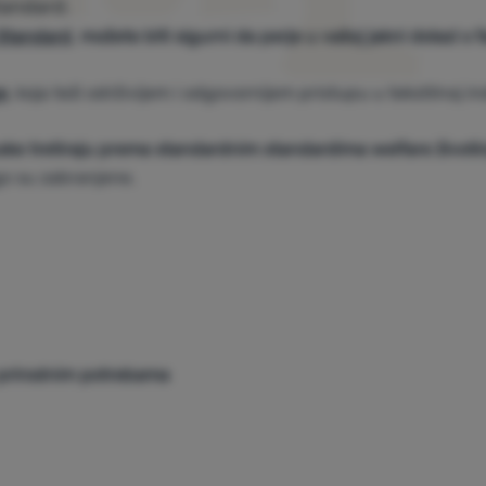
tandard.
Standard
,
možete biti sigurni da perje u vašoj jakni dolazi s 
e
, koja teži održivijem i odgovornijem pristupu u tekstilnoj ind
ke tretiraju prema standardnim standardima welfare životi
go su zabranjene.
 prirodnim potrebama