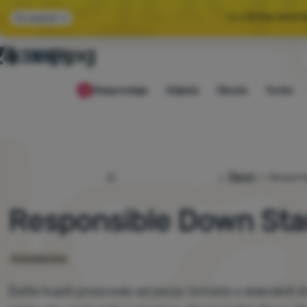
🌞 LJETNA RASP
Svi popusti
🤫 −1
Rasprodaja
Odjeća
Obuća
Torbe
🌞 LJETNA RASP
4camping.hr
Članci
Respons
Responsible Down Sta
O brendovima
Želite kupiti proizvode od perja i brinete o dobrobiti