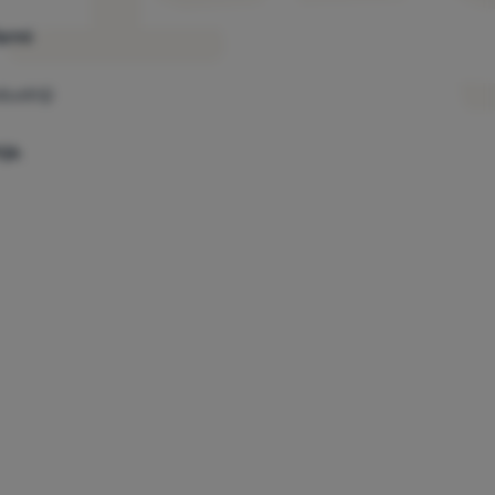
farmi
ustriji
nja
.