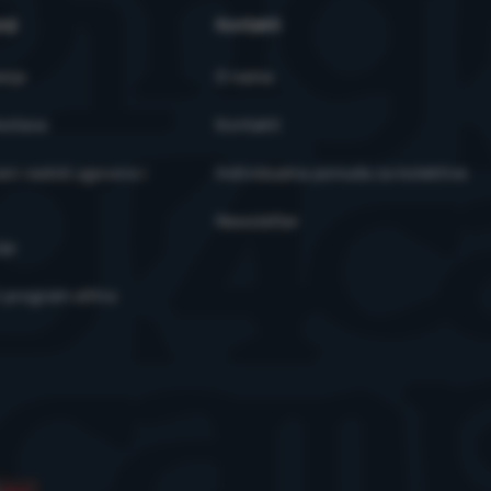
ržaja za pojedinačne korisnike, uključujući oglašavanje.
Više informaci
nji
Kontakti
anja
O nama
ostava
Kontakti
ni raskid ugovora i
Individualna ponuda za kolektive
Newsletter
je
i program eXtra