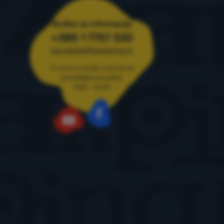
ja
Služba za informacije
+385 1 7757 330
narudzbe@4camping.hr
Tu smo za savjet i pomoć od
ponedjeljka do petka
8:00 - 15:00
Facebook
YouTube