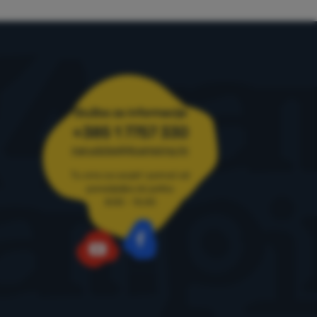
o relevantnost
ja
Služba za informacije
+385 1 7757 330
narudzbe@4camping.hr
Tu smo za savjet i pomoć od
ponedjeljka do petka
8:00 - 15:00
Facebook
YouTube