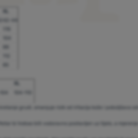
XL
2
42–44
178
104
88
112
85
XL
104
104-110
etanje grudi, smanjuje rizik od iritacija kože i poboljšava o
Metar bi trebao biti vodoravno postavljen uz tijelo, a mjerenj