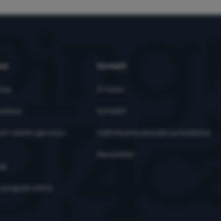
 web stranice.
Više informacija
lačići omogućuju nama ili našim partnerima za oglašavanje da povećam
ržaja za pojedinačne korisnike, uključujući oglašavanje.
Više informaci
nji
Kontakti
anja
O nama
ostava
Kontakti
ni raskid ugovora i
Individualna ponuda za kolektive
Newsletter
je
i program eXtra