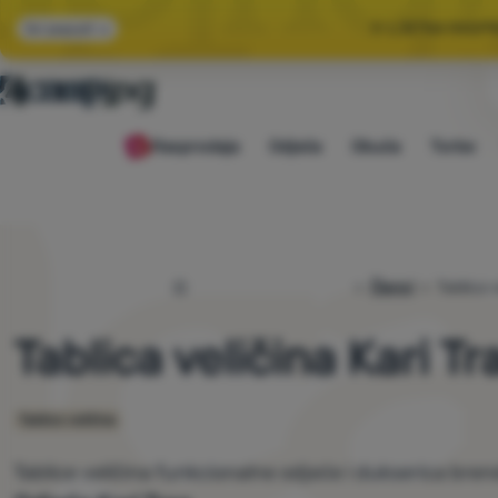
🌞 LJETNA RASP
Svi popusti
🤫 −1
Rasprodaja
Odjeća
Obuća
Torbe
🌞 LJETNA RASP
4camping.hr
Članci
Tablica v
Tablica veličina Kari Tr
Tablice veličina
Tablice veličina funkcionalne odjeće i dukserica bren