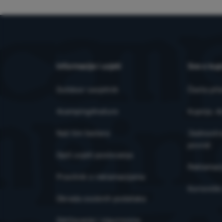
korisnike naše
Marketinški ko
prikazanog sad
Informacije i uvjeti
Sve o kup
Outdoor savjetnik
Česta pit
4camping4nature
Kupnja, d
Naš tim testera
Jednostra
povrat
Opći uvjeti poslovanja
Reklamaci
Pravilnik o reklamacijama
Korisničk
Obrada osobnih podataka
Održavanje i sigurnosna