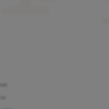
dvod
e se