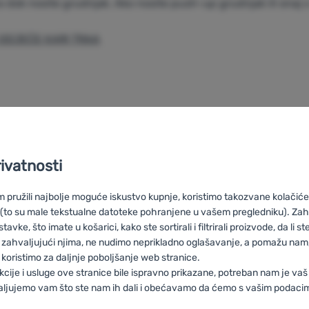
no dok nosite grudnjak. Ako nosite push-up grudnjak ili onaj 
ODJEĆE KARI TRAA
ličina obuće Aylla
Tablica veličina obuće
ina od brenda Aylla.
Tablica veličine od brenda Bej
Tablice veličina
rivatnosti
pružili najbolje moguće iskustvo kupnje, koristimo takozvane kolačiće 
 (to su male tekstualne datoteke pohranjene u vašem pregledniku). Zah
vke, što imate u košarici, kako ste sortirali i filtrirali proizvode, da li ste 
 zahvaljujući njima, ne nudimo neprikladno oglašavanje, a pomažu nam, 
koristimo za daljnje poboljšanje web stranice.
kcije i usluge ove stranice bile ispravno prikazane, potreban nam je vaš
aljujemo vam što ste nam ih dali i obećavamo da ćemo s vašim podaci
buľka Kari Traa
HU
Kari Traa mérettáblázat
RO
Tabel de mărimi Kar
и на Kari Traa
PL
Tabela rozmiarow Kari Traa
IT
Tabelle delle dime