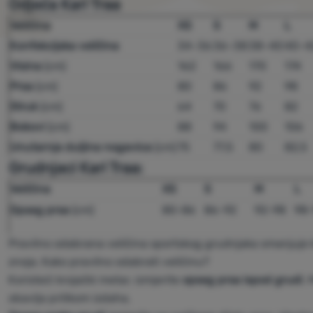
Odjeća Kari Traa
Veličina
XS
S
M
L
Konfekcijska veličina
34–36
36–38
38–40
40–4
Visina
(cm)
162
166
170
174
Prsa
(cm)
80
86
92
98
Struk
(cm)
64
70
76
82
Bokovi
(cm)
88
94
100
106
Unutarnja duljina nogavica
(cm)
75
77,5
80
82,5
Grudnjaci Kari Traa:
Veličina
XS
S
M
L
Opseg prsa
(cm)
80-86
86-92
92-98
98-
Pravilno odabrana veličina sportskog grudnjaka smanjuje kr
znoja. Kako pravilno odabrati veličinu?
Koristeći krojački metar, izmjerite
opseg prsa ispod grudi
. 
obavlja prilikom izdaha.