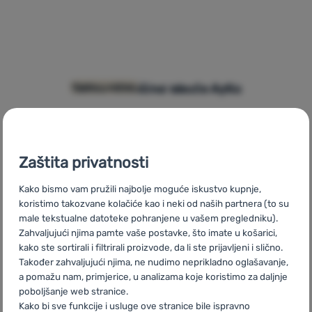
Tablica veličina obuće Aylla
Tablica veličina od brenda Aylla.
Tablice veličina
Zaštita privatnosti
Kako bismo vam pružili najbolje moguće iskustvo kupnje,
koristimo takozvane kolačiće kao i neki od naših partnera (to su
male tekstualne datoteke pohranjene u vašem pregledniku).
Zahvaljujući njima pamte vaše postavke, što imate u košarici,
kako ste sortirali i filtrirali proizvode, da li ste prijavljeni i slično.
Također zahvaljujući njima, ne nudimo neprikladno oglašavanje,
Tablica veličina cipela Helly Hansen
Tablica veličina cipela brenda Helly Hansen.
Tablice veličina
a pomažu nam, primjerice, u analizama koje koristimo za daljnje
poboljšanje web stranice.
Kako bi sve funkcije i usluge ove stranice bile ispravno