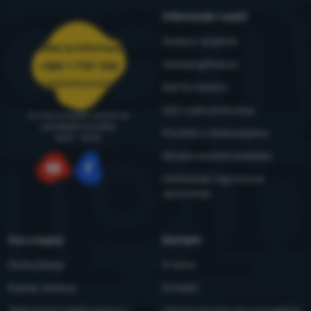
Informacije i uvjeti
Outdoor savjetnik
Služba za informacije
4camping4nature
+385 1 7757 330
narudzbe@4camping.hr
Naš tim testera
Opći uvjeti poslovanja
Tu smo za savjet i pomoć od
ponedjeljka do petka
Pravilnik o reklamacijama
8:00 - 15:00
Obrada osobnih podataka
Održavanje i sigurnosna
YouTube
Facebook
upozorenja
Sve o kupnji
Kontakti
Česta pitanja
O nama
Kupnja, dostava
Kontakti
Jednostrani raskid ugovora i
Individualna ponuda za kolektive