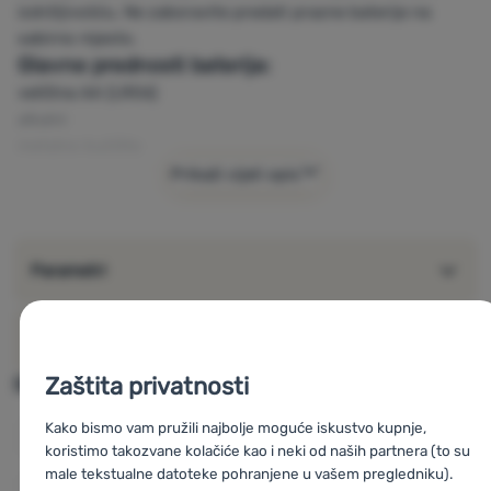
izdržljivošću. Ne zaboravite predati prazne baterije na
sabirno mjesto.
Glavne prednosti baterija:
veličina AA (LR06)
alkalni
metalno kućište
u pakiranju od 4 kom
Prikaži cijeli opis
visoka izdržljivost
Parametri
O proizvođaču
Zaštita privatnosti
Slični proizvodi se mogu naći u
Kako bismo vam pružili najbolje moguće iskustvo kupnje,
AA baterije
Baterije
koristimo takozvane kolačiće kao i neki od naših partnera (to su
male tekstualne datoteke pohranjene u vašem pregledniku).