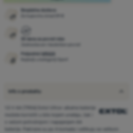
Besplatna dostava
Prijava /
Za kupovinu iznad 59 €
registracija
30 dana za povrat robe
Jednostavan i bezbrižan povrat
Pobjednici
WRA24
Najbolji u kategoriji Sport
Info o produktu
1,5 V AA (TR06) Extol Ultra+ alkalne baterije
možete koristiti u bilo kojem uređaju, čak i
s većom potrošnjom i napajanjem AA
baterije. Pakirane su po 4 komada i odlikuju se velikom