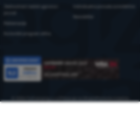
Jednostrani raskid ugovora i
Individualna ponuda za kolektive
povrat
Newsletter
Reklamacije
Korisnički program eXtra
Recenzije
© 2026 ForCamping s.r.o.
prikazuje na
Shopio
Postavke kolačića