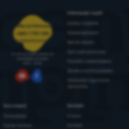
Informacije i uvjeti
Outdoor savjetnik
Služba za informacije
4camping4nature
+385 1 7757 330
narudzbe@4camping.hr
Naš tim testera
Opći uvjeti poslovanja
Tu smo za savjet i pomoć od
ponedjeljka do petka
Pravilnik o reklamacijama
8:00 - 15:00
Obrada osobnih podataka
Održavanje i sigurnosna
YouTube
Facebook
upozorenja
Sve o kupnji
Kontakti
Česta pitanja
O nama
Kupnja, dostava
Kontakti