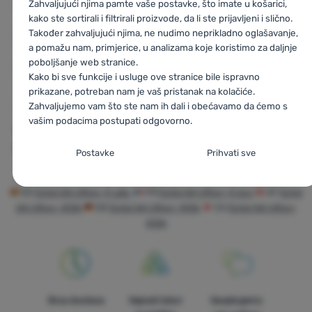
Baterije Extol
Elektronika
Zahvaljujući njima pamte vaše postavke, što imate u košarici,
kako ste sortirali i filtrirali proizvode, da li ste prijavljeni i slično.
Oprema za vikendice i
Također zahvaljujući njima, ne nudimo neprikladno oglašavanje,
Elektronika Extol
vrtove
a pomažu nam, primjerice, u analizama koje koristimo za daljnje
poboljšanje web stranice.
Oprema
Oprema - Extol
Kako bi sve funkcije i usluge ove stranice bile ispravno
prikazane, potreban nam je vaš pristanak na kolačiće.
Sportska oprema
Zahvaljujemo vam što ste nam ih dali i obećavamo da ćemo s
vašim podacima postupati odgovorno.
CZ
Extol AA Ultra+ 4 ks
SK
Extol AA Ultra + 4 ks
HU
Extol
Postavljanje suglasnosti s kategorijama
Alkáli elem AA Ultra+ 4db
RO
Extol Baterie alcalină AA Ultra+4
Postavke
Prihvati sve
buc
UA
Extol Лужні батарейки AA Ultra + 4k
BG
Extol AA
kolačića
Ultra+ 4бр
PL
Extol AA Ultra+ 4 szt
IT
Extol AA Ultra+ 4 pz
Neophodno
Neophodno
-
Naša web stranica ne bi ispravno funkcionirala
ES
Extol AA Ultra+ 4 uds.
FR
Extol AA Ultra+ 4 pcs
AT
Extol
bez potrebnih kolačića.
.
AA Ultra+ 4Stk
DE
Extol AA Ultra+ 4Stk
CH
Extol AA Ultra+
UVIJEK AKTIVAN
4Stk
Neophodni kolačići omogućuju pravilan rad naše web stranice.
Preferencijalne i proširene funkcije
Preferencijalne i proširene funkcije
-
Zahvaljujući ovim
Te osnovne funkcije uključuju, na primjer, kibernetičku zaštitu
kolačićima, naša web stranica pamti Vaše postavke.
.
stranice, ispravan prikaz stranice ili prikaz prozorića kolačića.
Odobreno
Više informacija
Brza dostava
Najveći izbor
Savjetujemo