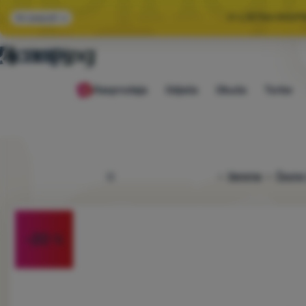
🌞 LJETNA RASP
Svi popusti
🤫 −1
Rasprodaja
Odjeća
Obuća
Torbe
🌞 LJETNA RASP
4camping.hr
Oprema
Čeone i
Fotografije
-20
%