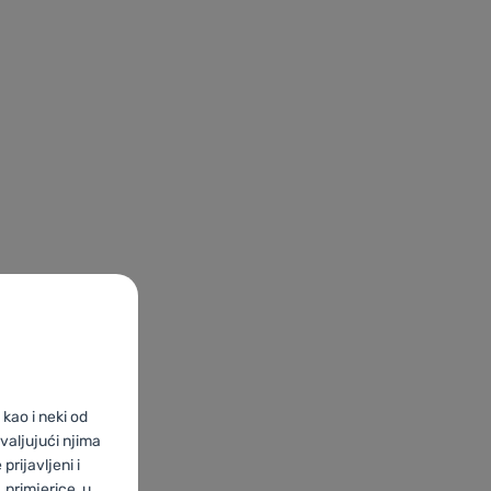
kao i neki od
valjujući njima
prijavljeni i
primjerice, u