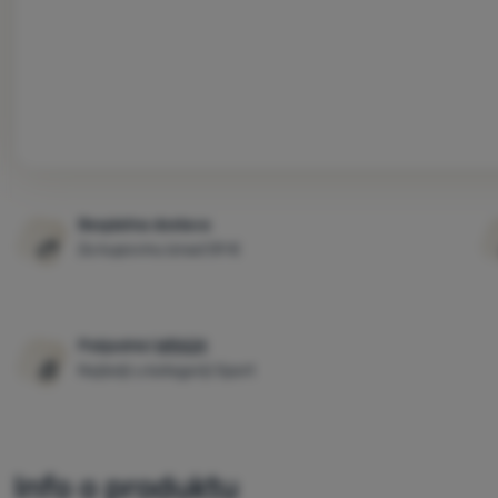
Besplatna dostava
Za kupovinu iznad 59 €
Pobjednici
WRA24
Najbolji u kategoriji Sport
Info o produktu