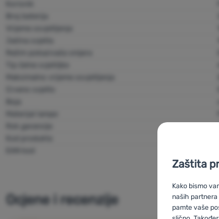
Korisnik
Broj baterija
Vrijeme osvjetljenja
Jačina svjetla
Režim pokazivača smjera
Tip čelne svjetiljke
Maksimalno vrijeme osvjetljenja
Crveno svjetlo
Boja
Materijal lampe
Rok garancije
Kod produkta
EAN kod
Zaštita p
Kako bismo vam 
Ocjene i recenzije
naših partnera
pamte vaše posta
slično. Također