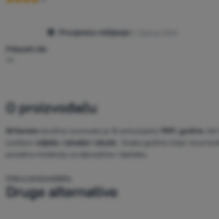
Provjereno mišljenje
12. Siječnja 2024
Prikazati više
O proizvođaču
Britansko
društvo osnovalo je 12 entuzijasta
1981. godine.
Od t
outdoor
odjeće, ruksaka i obuće
. Svake godine izlazi nova kole
posebnu kolekciju za djevojčice i dječake.
Više o proizvođaču
Druge alternative