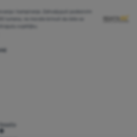
ovanja i kampiranje. Zahvaljujući podesivim
00 lumena, ne morate brinuti da ćete se
tirajuću svjetiljku.
će)
Regatta