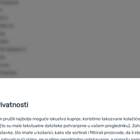
REGATTA Polska sp. z o.o.
Početnik
Częstochowska 5 32-085 Modlnica, Poland
3
edabrowska@regatta.com
12 h
https://www.regatta.com/
100 lm
Da
AAA
20.Siječan h
Da
crna
Plastika
2 godine
RCE191_800_000
5051522730741
rivatnosti
pružili najbolje moguće iskustvo kupnje, koristimo takozvane kolačiće 
 (to su male tekstualne datoteke pohranjene u vašem pregledniku). Zah
vke, što imate u košarici, kako ste sortirali i filtrirali proizvode, da li ste 
 zahvaljujući njima, ne nudimo neprikladno oglašavanje, a pomažu nam, 