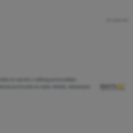
(AI prijevod)
ada se razvila u velikog proizvođača
kcija proizvoda za cijelu obitelj, uključujući