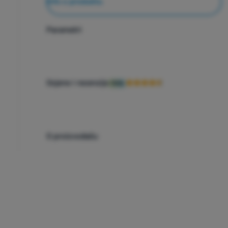
Info o produktu
Parametri
Ocjene i recenzije
90%
O proizvođaču