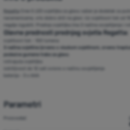
Regatta
Cree 5 LED svjetiljka za glavu važan je dodatak za put
naramenicama, vrlo dobro drži na glavi. Uz svjetlosni tok od 1
negdje izgubiti. Prednja svjetiljka ima 3 načina osvjetljenja i ro
Glavne prednosti prednjeg svjetla Regatta:
svjetlosni tok - 100 lumena
3 načina svjetline (crveno s visokom svjetlinom, crveno trepću
podesive gumene trake za glavu
rotirajuća svjetiljka
izdržljivost do 12 sati ovisno o načinu osvjetljenja
baterija - 3 x AAA
Parametri
Proizvođač