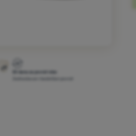
30 dana za povrat robe
Jednostavan i bezbrižan povrat