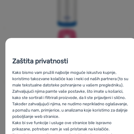
Zaštita privatnosti
Kako bismo vam pružili najbolje moguće iskustvo kupnje,
koristimo takozvane kolačiće kao i neki od naših partnera (to su
male tekstualne datoteke pohranjene u vašem pregledniku).
Zahvaljujući njima pamte vaše postavke, što imate u košarici,
kako ste sortirali i filtrirali proizvode, da li ste prijavljeni i slično.
Također zahvaljujući njima, ne nudimo neprikladno oglašavanje,
a pomažu nam, primjerice, u analizama koje koristimo za daljnje
poboljšanje web stranice.
Kako bi sve funkcije i usluge ove stranice bile ispravno
prikazane, potreban nam je vaš pristanak na kolačiće.