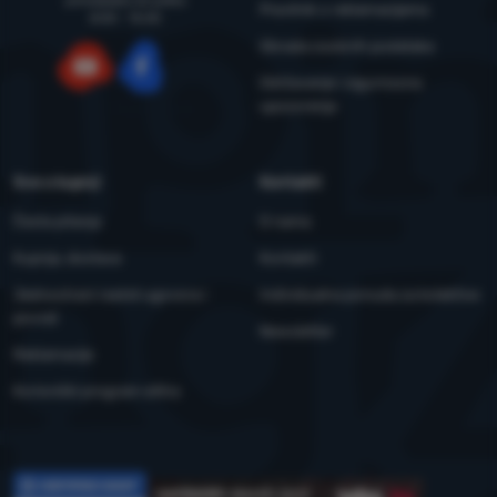
ponedjeljka do petka
Pravilnik o reklamacijama
8:00 - 15:00
Obrada osobnih podataka
Održavanje i sigurnosna
YouTube
Facebook
upozorenja
Sve o kupnji
Kontakti
Česta pitanja
O nama
Kupnja, dostava
Kontakti
Jednostrani raskid ugovora i
Individualna ponuda za kolektive
povrat
Newsletter
Reklamacije
Korisnički program eXtra
Recenzije