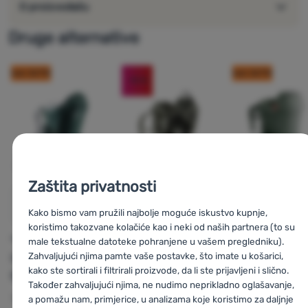
O proizvođaču
Glavne prednosti sjedala:
potpuno podesivo, anatomski oblikovano dječje sjedalo s
Druge alternative
novim patentiranim pojasom i X kopčom
podesivi naslon za glavu
kod: OUT10
kod: OUT10
mekani prednji jastuk
-15
%
udobna gornja ručka
uklonjivi ruksak
petlja za igračke protiv gubitka istih
podesivi sustav leđa s podstavom za ramena i leđa i
okretnim pojasom oko struka
bočne ručke za udobno podizanje
Zaštita privatnosti
reflektirajući rubovi na ruksaku i nosiljci
veliki džep za pribor, pelene, odjeću itd.
Kako bismo vam pružili najbolje moguće iskustvo kupnje,
s
NOSILJKE ZA BEBE
koristimo takozvane kolačiće kao i neki od naših partnera (to su
izolirani džep za bocu
Salewa
Pìcol
NOSILJKE ZA BEBE
NOSILJKE ZA BEBE
male tekstualne datoteke pohranjene u vašem pregledniku).
štitnik od sunca, retrovizori
Zahvaljujući njima pamte vaše postavke, što imate u košarici,
Deuter
Kid
Osprey
Poco
Child Carrier
maksimalno opterećenje 20 kg
kako ste sortirali i filtrirali proizvode, da li ste prijavljeni i slično.
Comfort
Child Carrier
za figuru odrasle osobe 157 - 193 cm
Također zahvaljujući njima, ne nudimo neprikladno oglašavanje,
za djecu od 6 mjeseci do 3 godine
Težina:
3390 g
Težina:
3480 g
a pomažu nam, primjerice, u analizama koje koristimo za daljnje