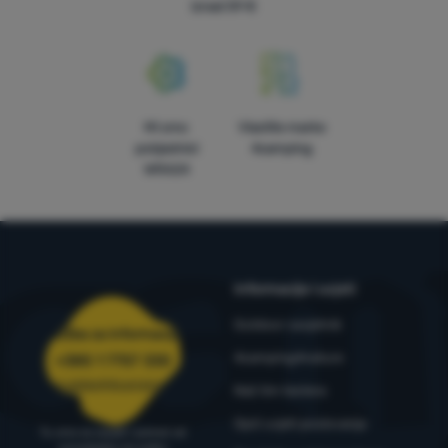
iznad 59 €
Mi smo
Vlastite marke
pobjednici
4camping
WRA24
Informacije i uvjeti
Outdoor savjetnik
Služba za informacije
4camping4nature
+385 1 7757 330
narudzbe@4camping.hr
Naš tim testera
Opći uvjeti poslovanja
Tu smo za savjet i pomoć od